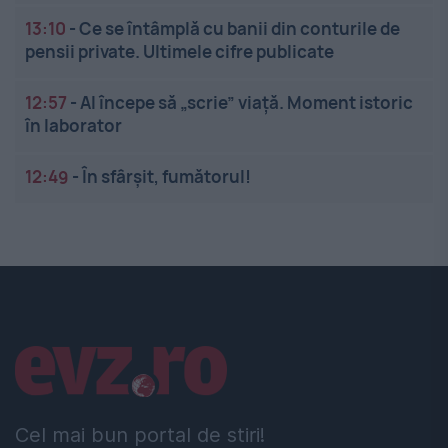
13:10
-
Ce se întâmplă cu banii din conturile de
pensii private. Ultimele cifre publicate
12:57
-
AI începe să „scrie” viață. Moment istoric
în laborator
12:49
-
În sfârșit, fumătorul!
Linkuri utile
Cel mai bun portal de stiri!