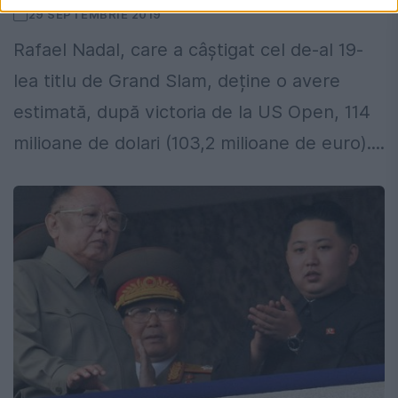
29 SEPTEMBRIE 2019
Rafael Nadal, care a câștigat cel de-al 19-
lea titlu de Grand Slam, deține o avere
estimată, după victoria de la US Open, 114
milioane de dolari (103,2 milioane de euro)....