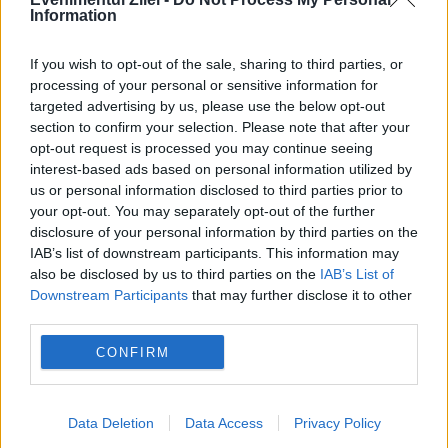
Information
la marină, la Tulcea. Undeva pe acolo se
If you wish to opt-out of the sale, sharing to third parties, or
găsea...
processing of your personal or sensitive information for
targeted advertising by us, please use the below opt-out
section to confirm your selection. Please note that after your
opt-out request is processed you may continue seeing
interest-based ads based on personal information utilized by
us or personal information disclosed to third parties prior to
your opt-out. You may separately opt-out of the further
disclosure of your personal information by third parties on the
IAB’s list of downstream participants. This information may
also be disclosed by us to third parties on the
IAB’s List of
Downstream Participants
that may further disclose it to other
third parties.
CONFIRM
Rafa Nadal, afaceristul. Ce bani și ce
proprietăți învârte tenismanul
Data Deletion
Data Access
Privacy Policy