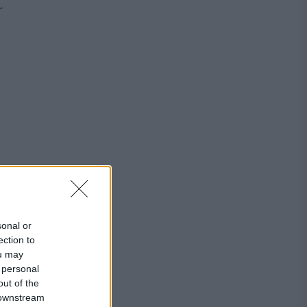
r
sonal or
ection to
ou may
 personal
out of the
 downstream