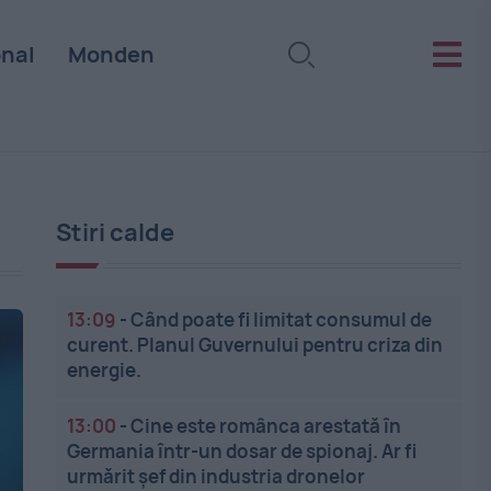
onal
Monden
Stiri calde
13:09
-
Când poate fi limitat consumul de
curent. Planul Guvernului pentru criza din
energie.
13:00
-
Cine este românca arestată în
Germania într-un dosar de spionaj. Ar fi
urmărit șef din industria dronelor