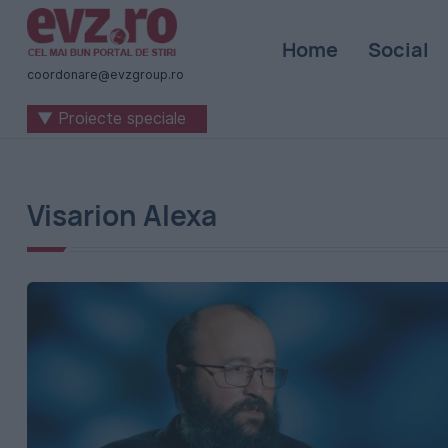
Știri
Home
Social
naționale
coordonare@evzgroup.ro
și
▼ Proiecte speciale
internaționale
|
România
Visarion Alexa
-
Evenimentul
Zilei