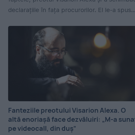
declarațiile în fața procurorilor. El le-a spus..
Fanteziile preotului Visarion Alexa. O
altă enoriașă face dezvăluiri: „M-a suna
pe videocall, din duş”