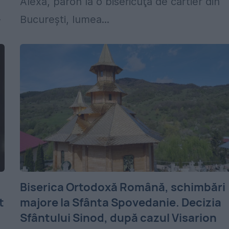
Alexa, paroh la o bisericuţă de cartier din
.
Bucureşti, lumea...
Biserica Ortodoxă Română, schimbări
t
majore la Sfânta Spovedanie. Decizia
Sfântului Sinod, după cazul Visarion