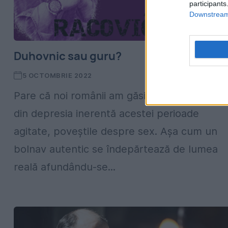
participants
Downstream 
Duhovnic sau guru?
5 OCTOMBRIE 2022
Pare că noi românii am găsit soluția de a ieși
din depresia inerentă acestei perioade
agitate, poveștile despre sex. Așa cum un
bolnav autentic se îndepărtează de lumea
reală afundându-se...