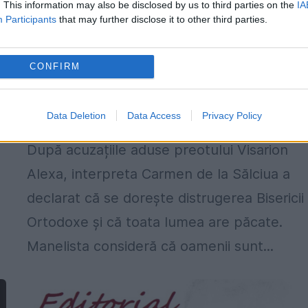
. This information may also be disclosed by us to third parties on the
IA
Participants
that may further disclose it to other third parties.
CONFIRM
Manelista Carmen de la Sălciua îl apăr
pe Visarion Alexa: „Toți avem păcate”
Data Deletion
Data Access
Privacy Policy
4 OCTOMBRIE 2022
După acuzațiile aduse preotului Visarion
Alexa, interpreta Carmen de la Sălciua a
declarat că se dorește distrugerea Bisericii
Ortodoxe și că toata lumea are păcate.
Manelista consideră că oamenii sunt...