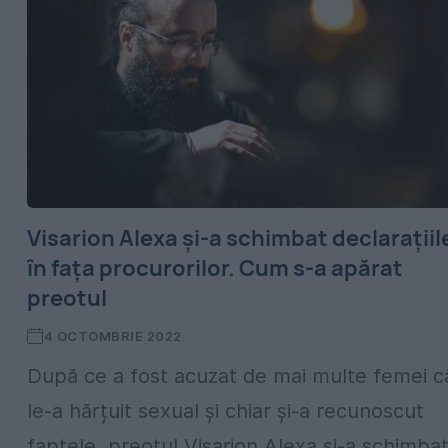
Visarion Alexa și-a schimbat declarațiil
în fața procurorilor. Cum s-a apărat
preotul
4 OCTOMBRIE 2022
După ce a fost acuzat de mai multe femei c
le-a hărțuit sexual și chiar și-a recunoscut
faptele, preotul Visarion Alexa și-a schimba