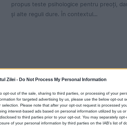
propus teste psihologice pentru preoți, da
și alte reguli dure. În contextul...
l Zilei -
Do Not Process My Personal Information
to opt-out of the sale, sharing to third parties, or processing of your per
formation for targeted advertising by us, please use the below opt-out s
r selection. Please note that after your opt-out request is processed y
eing interest-based ads based on personal information utilized by us or
disclosed to third parties prior to your opt-out. You may separately opt-
losure of your personal information by third parties on the IAB’s list of