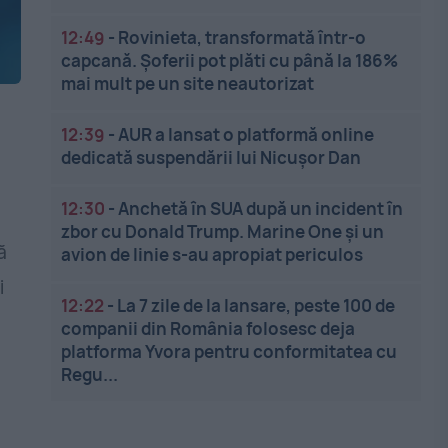
12:49
-
Rovinieta, transformată într-o
capcană. Șoferii pot plăti cu până la 186%
mai mult pe un site neautorizat
12:39
-
AUR a lansat o platformă online
dedicată suspendării lui Nicușor Dan
12:30
-
Anchetă în SUA după un incident în
zbor cu Donald Trump. Marine One și un
ă
avion de linie s-au apropiat periculos
i
12:22
-
La 7 zile de la lansare, peste 100 de
a
companii din România folosesc deja
platforma Yvora pentru conformitatea cu
Regu...