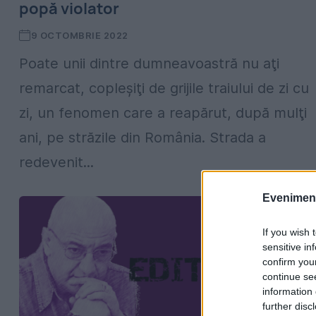
popă violator
9 OCTOMBRIE 2022
Poate unii dintre dumneavoastră nu aţi
remarcat, copleşiţi de grijile traiului de zi cu
zi, un fenomen care a reapărut, după mulţi
ani, pe străzile din România. Strada a
redevenit...
Evenimentu
If you wish 
sensitive in
confirm you
continue se
information 
further disc