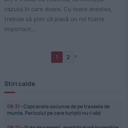
cazului în care doare. Cu toate acestea,
trebuie să știm că joacă un rol foarte
important...
»
1
2
Stiri calde
08:31
-
Capcanele ascunse de pe traseele de
munte. Pericolul pe care turiștii nu-l văd
08:22
-
Sute de oameni, arestați după incendiile