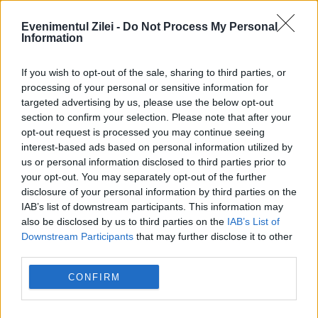
pot să transmită această...
Evenimentul Zilei -
Do Not Process My Personal
Information
If you wish to opt-out of the sale, sharing to third parties, or
processing of your personal or sensitive information for
Creatura care ne poate ucide. Toxinele
targeted advertising by us, please use the below opt-out
section to confirm your selection. Please note that after your
ei pot provoca decesul prin șoc
opt-out request is processed you may continue seeing
anafilactic
interest-based ads based on personal information utilized by
us or personal information disclosed to third parties prior to
20 AUGUST 2023
your opt-out. You may separately opt-out of the further
disclosure of your personal information by third parties on the
Broasca râioasă brună face parte din familia
IAB’s list of downstream participants. This information may
also be disclosed by us to third parties on the
IAB’s List of
bufonide, întâlnită în locuri umede prin
Downstream Participants
that may further disclose it to other
livezi, păduri, culturi, în jurul așezărilor
third parties.
omenești (în crăpăturile zidurilor și în
CONFIRM
pivnițe). Această creatură are toxine...