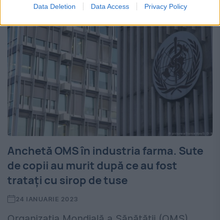
Data Deletion
Data Access
Privacy Policy
Anchetă OMS în industria farma. Sute
de copii au murit după ce au fost
tratați cu sirop de tuse
24 IANUARIE 2023
Organizația Mondială a Sănătății (OMS)