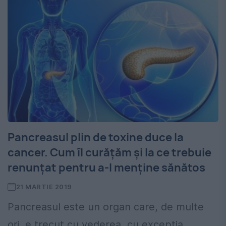
Pancreasul plin de toxine duce la
cancer. Cum îl curăţăm şi la ce trebuie
renunţat pentru a-l menţine sănătos
21 MARTIE 2019
Pancreasul este un organ care, de multe
ori, e trecut cu vederea, cu excepția