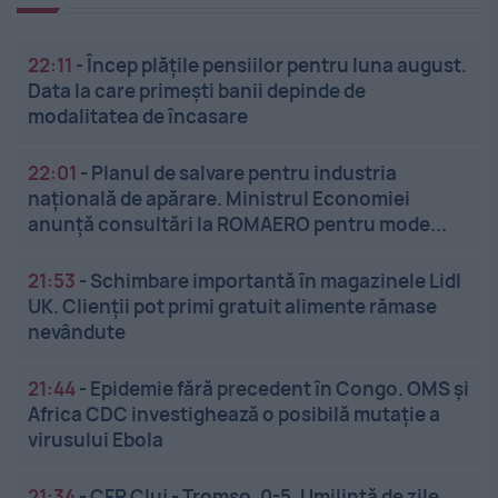
22:11
-
Încep plățile pensiilor pentru luna august.
Data la care primești banii depinde de
modalitatea de încasare
22:01
-
Planul de salvare pentru industria
națională de apărare. Ministrul Economiei
anunță consultări la ROMAERO pentru mode...
21:53
-
Schimbare importantă în magazinele Lidl
UK. Clienții pot primi gratuit alimente rămase
nevândute
21:44
-
Epidemie fără precedent în Congo. OMS și
Africa CDC investighează o posibilă mutație a
virusului Ebola
21:34
-
CFR Cluj - Tromso, 0-5. Umilință de zile