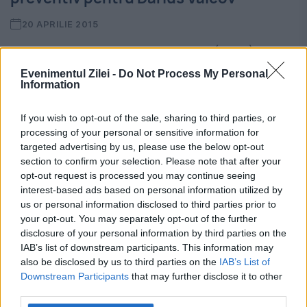
20 APRILIE 2015
Direcția Națională Anticorupție (DNA) cere
prelungirea măsurii arestării preventive în
Evenimentul Zilei -
Do Not Process My Personal
Information
cazul fostului ministru al Finanțelor Darius
If you wish to opt-out of the sale, sharing to third parties, or
Vâlcov, solicitarea urmând a fi judecată luni
processing of your personal or sensitive information for
de Înalta Curte de Casație și Justiție...
targeted advertising by us, please use the below opt-out
section to confirm your selection. Please note that after your
opt-out request is processed you may continue seeing
interest-based ads based on personal information utilized by
us or personal information disclosed to third parties prior to
your opt-out. You may separately opt-out of the further
disclosure of your personal information by third parties on the
IAB’s list of downstream participants. This information may
also be disclosed by us to third parties on the
IAB’s List of
Downstream Participants
that may further disclose it to other
third parties.
PERCHEZIȚII-ȘOC. Executorul lui Dinu