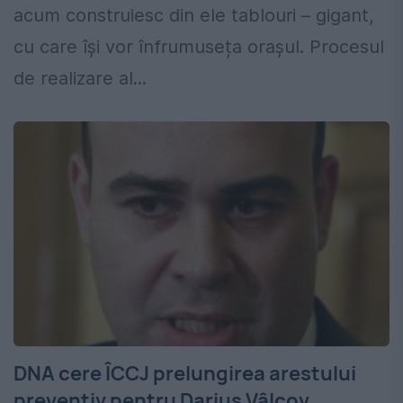
acum construiesc din ele tablouri – gigant,
cu care își vor înfrumuseța orașul. Procesul
de realizare al...
DNA cere ÎCCJ prelungirea arestului
preventiv pentru Darius Vâlcov