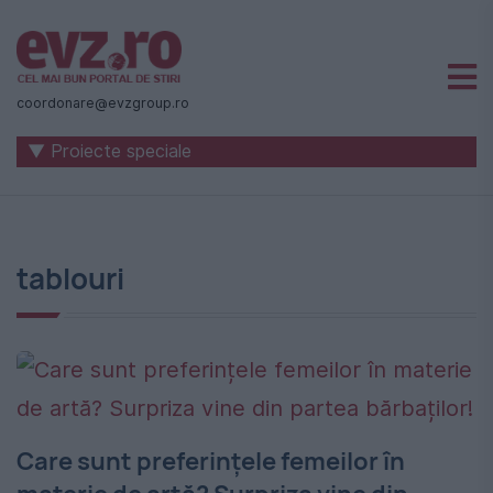
Știri
naționale
coordonare@evzgroup.ro
și
▼ Proiecte speciale
internaționale
|
România
tablouri
-
Evenimentul
Zilei
Care sunt preferințele femeilor în