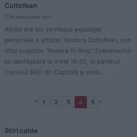
Coltofean
26 FEBRUARIE 2015
Astăzi are loc vernisajul expoziţiei
personale a artistei Teodora Coltofean, sub
titlul sugestiv “Repere în timp”. Evenimentul
se desfăşoară la orele 18:30, la parterul
Turnului BRD din Capitală şi este...
«
»
1
2
3
4
5
Stiri calde