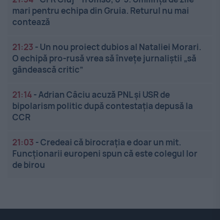
mari pentru echipa din Gruia. Returul nu mai
contează
21:23
-
Un nou proiect dubios al Nataliei Morari.
O echipă pro-rusă vrea să înveţe jurnaliştii „să
gândească critic”
21:14
-
Adrian Câciu acuză PNL și USR de
bipolarism politic după contestația depusă la
CCR
21:03
-
Credeai că birocrația e doar un mit.
Funcționarii europeni spun că este colegul lor
de birou