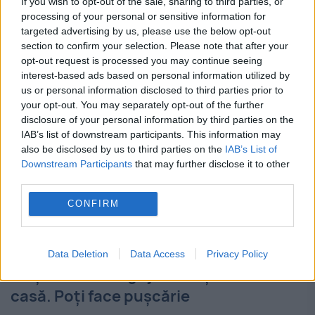
If you wish to opt-out of the sale, sharing to third parties, or
processing of your personal or sensitive information for
administrativ „Teen Challenge România”, iar
targeted advertising by us, please use the below opt-out
cel care a moderat...
section to confirm your selection. Please note that after your
opt-out request is processed you may continue seeing
interest-based ads based on personal information utilized by
us or personal information disclosed to third parties prior to
your opt-out. You may separately opt-out of the further
disclosure of your personal information by third parties on the
IAB’s list of downstream participants. This information may
also be disclosed by us to third parties on the
IAB’s List of
Downstream Participants
that may further disclose it to other
third parties.
CONFIRM
Data Deletion
Data Access
Privacy Policy
Viața la bloc. Ai grijă cine îți intră în
casă. Poți face pușcărie