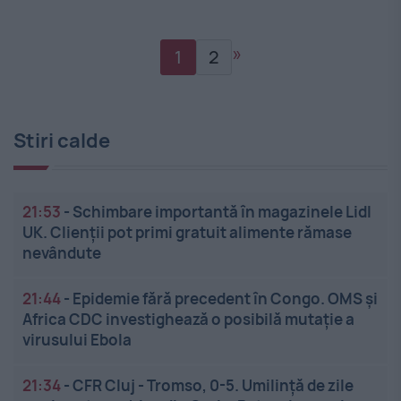
»
1
2
Stiri calde
21:53
-
Schimbare importantă în magazinele Lidl
UK. Clienții pot primi gratuit alimente rămase
nevândute
21:44
-
Epidemie fără precedent în Congo. OMS și
Africa CDC investighează o posibilă mutație a
virusului Ebola
21:34
-
CFR Cluj - Tromso, 0-5. Umilință de zile