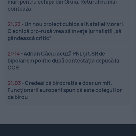
mari pentru echipa din Gruia. Returul nu mai
contează
21:23
-
Un nou proiect dubios al Nataliei Morari.
O echipă pro-rusă vrea să înveţe jurnaliştii „să
gândească critic”
21:14
-
Adrian Câciu acuză PNL și USR de
bipolarism politic după contestația depusă la
CCR
21:03
-
Credeai că birocrația e doar un mit.
Funcționarii europeni spun că este colegul lor
de birou