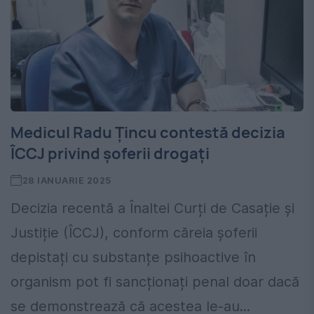
Medicul Radu Țincu contestă decizia
ÎCCJ privind șoferii drogați
28 IANUARIE 2025
Decizia recentă a Înaltei Curți de Casație și
Justiție (ÎCCJ), conform căreia șoferii
depistați cu substanțe psihoactive în
organism pot fi sancționați penal doar dacă
se demonstrează că acestea le-au...