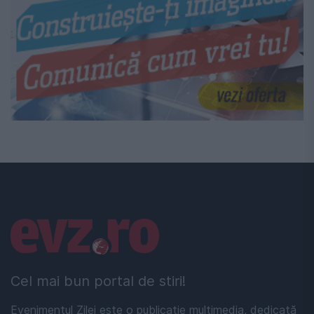
Linkuri utile
Cel mai bun portal de stiri!
Evenimentul Zilei este o publicație multimedia, dedicată