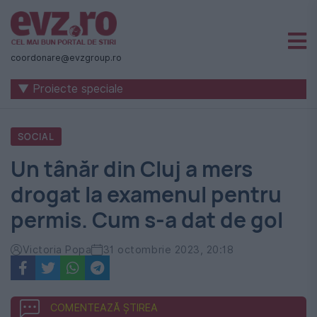
Știri
naționale
coordonare@evzgroup.ro
și
▼ Proiecte speciale
internaționale
|
SOCIAL
România
Un tânăr din Cluj a mers
-
drogat la examenul pentru
Evenimentul
permis. Cum s-a dat de gol
Zilei
Victoria Popa
31 octombrie 2023, 20:18
COMENTEAZĂ ȘTIREA