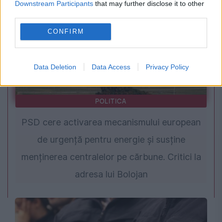
Downstream Participants
that may further disclose it to other
third parties.
CONFIRM
Data Deletion
Data Access
Privacy Policy
POLITICA
PSD cere activarea mecanismului european
de urgență pentru energie și susține
menținerea centralelor pe cărbune. Critici la
adresa lui Bolojan