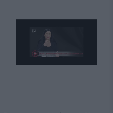
Următorul videoclip în 4
Anulează