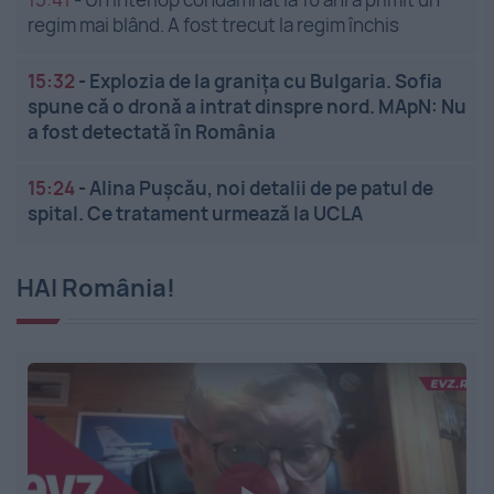
regim mai blând. A fost trecut la regim închis
15:32
-
Explozia de la granița cu Bulgaria. Sofia
spune că o dronă a intrat dinspre nord. MApN: Nu
a fost detectată în România
15:24
-
Alina Pușcău, noi detalii de pe patul de
spital. Ce tratament urmează la UCLA
HAI România!