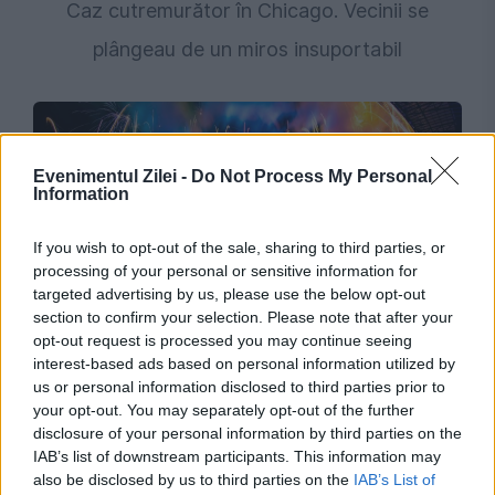
Caz cutremurător în Chicago. Vecinii se
plângeau de un miros insuportabil
Evenimentul Zilei -
Do Not Process My Personal
Information
If you wish to opt-out of the sale, sharing to third parties, or
processing of your personal or sensitive information for
targeted advertising by us, please use the below opt-out
section to confirm your selection. Please note that after your
SOCIAL
opt-out request is processed you may continue seeing
interest-based ads based on personal information utilized by
UNTOLD 2026. Cătălin Țone: „Copiii noștri au
us or personal information disclosed to third parties prior to
fost tratați cu SATIVA, piesa care glorifică
your opt-out. You may separately opt-out of the further
disclosure of your personal information by third parties on the
consumul de droguri”
IAB’s list of downstream participants. This information may
also be disclosed by us to third parties on the
IAB’s List of