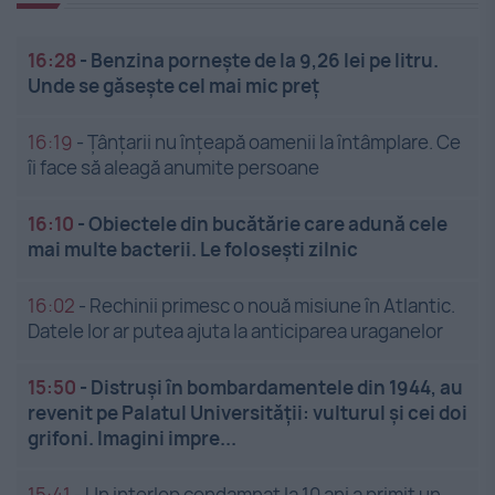
16:28
-
Benzina pornește de la 9,26 lei pe litru.
Unde se găsește cel mai mic preț
16:19
-
Țânțarii nu înțeapă oamenii la întâmplare. Ce
îi face să aleagă anumite persoane
16:10
-
Obiectele din bucătărie care adună cele
mai multe bacterii. Le folosești zilnic
16:02
-
Rechinii primesc o nouă misiune în Atlantic.
Datele lor ar putea ajuta la anticiparea uraganelor
15:50
-
Distruși în bombardamentele din 1944, au
revenit pe Palatul Universității: vulturul și cei doi
grifoni. Imagini impre...
15:41
-
Un interlop condamnat la 10 ani a primit un