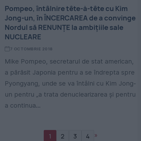
Pompeo, întâlnire tête-à-tête cu Kim
Jong-un, în ÎNCERCAREA de a convinge
Nordul să RENUNŢE la ambiţiile sale
NUCLEARE
7 OCTOMBRIE 2018
Mike Pompeo, secretarul de stat american,
a părăsit Japonia pentru a se îndrepta spre
Pyongyang, unde se va întâlni cu Kim Jong-
un pentru „a trata denuclearizarea şi pentru
a continua...
»
1
2
3
4