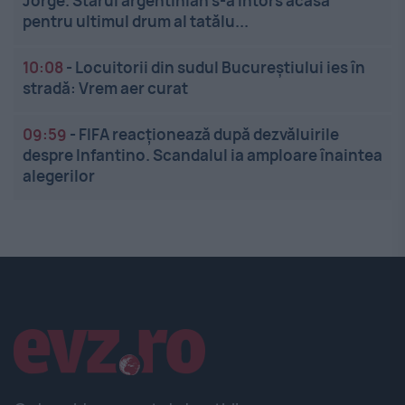
Jorge. Starul argentinian s-a întors acasă
pentru ultimul drum al tatălu...
10:08
-
Locuitorii din sudul Bucureștiului ies în
stradă: Vrem aer curat
09:59
-
FIFA reacționează după dezvăluirile
despre Infantino. Scandalul ia amploare înaintea
alegerilor
Linkuri utile