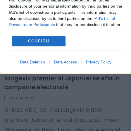
disclosure of your personal information by third parties on the
IAB’s list of downstream participants. This information may
also be disclosed by us to third parties on the
IAB’s List of
Downstream Participants
that may further disclose it to other
third parties.
CONFIRM
Update. Shinzo Abe a murit la spital,
Data Deletion
Data Access
Privacy Policy
după ce a fost împușcat. Cel mai
longeviv premier al Japoniei se afla în
campanie electorală
8 IULIE 2022
Shinzo Abe, cel mai longeviv dintre
premierii Japoniei, a fost împușcat, vineri
dimineața, în timpul unui discurs electoral,