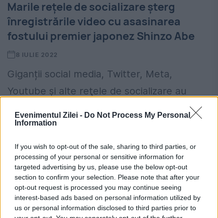
Marile rețele de socializare șterg
înregistrările video cu asasinarea
fostului premier japonez Shinzo Abe
8 IULIE 2022
Giganții social media, Twitter, Meta,
Youtube şi alte reţele de socializare au
şters vineri înregistrări video ale asasinării
Evenimentul Zilei -
Do Not Process My Personal
Information
fostului premier japonez Shinzo Abe.
Acestea ar încalca reglementările cu privire
If you wish to opt-out of the sale, sharing to third parties, or
processing of your personal or sensitive information for
la...
targeted advertising by us, please use the below opt-out
section to confirm your selection. Please note that after your
opt-out request is processed you may continue seeing
interest-based ads based on personal information utilized by
us or personal information disclosed to third parties prior to
your opt-out. You may separately opt-out of the further