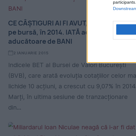
participants
Downstream 
CE CÂȘTIGURI AI FI AVUT, ca investitor
pe bursă, în 2014. IATĂ acțiunile
aducătoare de BANI
2 IANUARIE 2015
Indicele BET al Bursei de Valori București
(BVB), care arată evoluția cotațiilor celor ma
lichide 10 acțiuni, a crescut cu 9,07% în 2014
Marți, în ultima sesiune de tranzacționare
din...