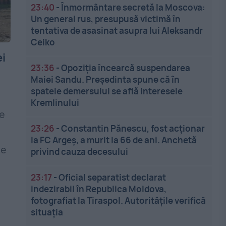
23:40
-
Înmormântare secretă la Moscova:
Un general rus, presupusă victimă în
tentativa de asasinat asupra lui Aleksandr
Ceiko
i
23:36
-
Opoziția încearcă suspendarea
Maiei Sandu. Președinta spune că în
spatele demersului se află interesele
Kremlinului
re
23:26
-
Constantin Pănescu, fost acționar
la FC Argeș, a murit la 66 de ani. Anchetă
ze
privind cauza decesului
23:17
-
Oficial separatist declarat
indezirabil în Republica Moldova,
fotografiat la Tiraspol. Autoritățile verifică
situația