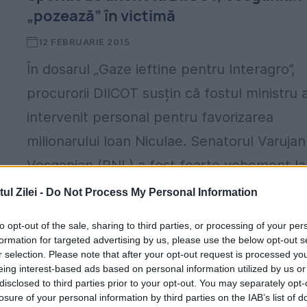
„pozează” în victimă
12 FEBRUARIE 2015
În dosarul „Gaze ieftine pentru Interagro”,
procurorii DIICOT susțin că fostul ministru 
intervenit personal pentru favorizarea
milionarului Ioan Niculae. Senatorul Varujan
Vosganian (PNL) a fost foarte vehement la
adresa...
l Zilei -
Do Not Process My Personal Information
to opt-out of the sale, sharing to third parties, or processing of your per
formation for targeted advertising by us, please use the below opt-out s
r selection. Please note that after your opt-out request is processed y
eing interest-based ads based on personal information utilized by us or
disclosed to third parties prior to your opt-out. You may separately opt-
losure of your personal information by third parties on the IAB’s list of