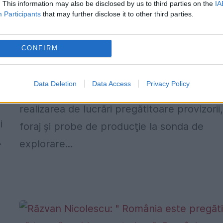
. This information may also be disclosed by us to third parties on the
IA
Participants
that may further disclose it to other third parties.
Contract de 14 milioane de lei pentru
foraj la sonda 20 LASLĂU
CONFIRM
28 DECEMBRIE 2014
Romgaz a atribuit un contract în valoare d
Data Deletion
Data Access
Privacy Policy
aproape 14 milioane de lei, fără TVA, pent
realizarea de lucrări pregătitoare provizorii
i
foraj şi probe de producţie la sonda de
.
explorare...