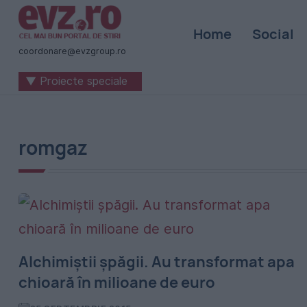
Știri
Home
Social
naționale
coordonare@evzgroup.ro
și
▼ Proiecte speciale
internaționale
|
România
romgaz
-
Evenimentul
Zilei
Alchimiștii șpăgii. Au transformat apa
chioară în milioane de euro