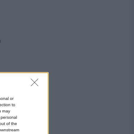
a
sonal or
ection to
ou may
 personal
out of the
 downstream