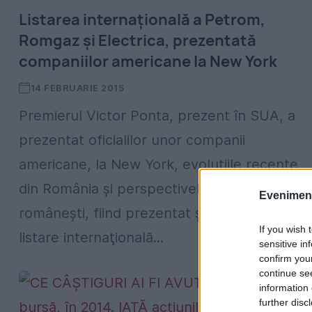
Listarea internaţională a Petrom,
Romgaz şi Electrica, prezentată
companiilor americane la New York
14 FEBRUARIE 2015
Premierul Victor Ponta, prezent în SUA, a
prezentat oficialilor unor companii
americane, la New York, evoluţiile recente
din România şi perspectivele economiei
Evenimentu
româneşti, fiind prezentat şi procesul de
If you wish 
listare internaţională...
sensitive in
confirm you
continue se
information 
further disc