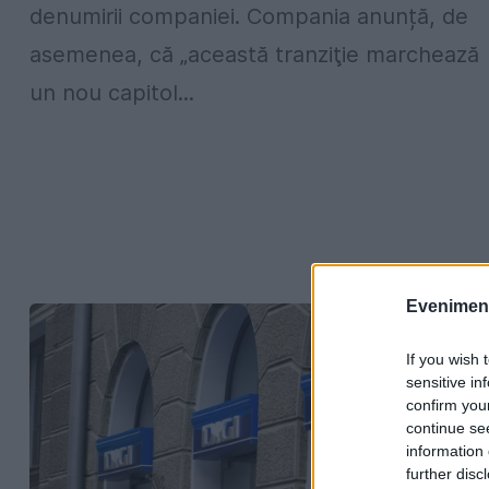
denumirii companiei. Compania anunță, de
asemenea, că „această tranziţie marchează
un nou capitol...
Evenimentu
If you wish 
sensitive in
confirm you
continue se
information 
further disc