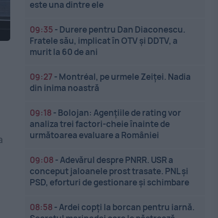
este una dintre ele
09:35
-
Durere pentru Dan Diaconescu.
Fratele său, implicat în OTV și DDTV, a
murit la 60 de ani
09:27
-
Montréal, pe urmele Zeiței. Nadia
din inima noastră
09:18
-
Bolojan: Agențiile de rating vor
analiza trei factori-cheie înainte de
următoarea evaluare a României
a
09:08
-
Adevărul despre PNRR. USR a
conceput jaloanele prost trasate. PNL și
PSD, eforturi de gestionare și schimbare
08:58
-
Ardei copți la borcan pentru iarnă.