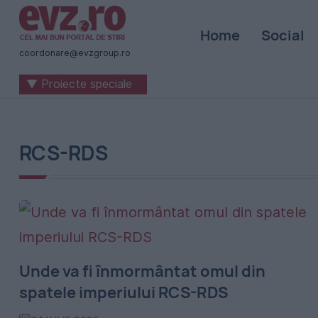
Știri
Home
Social
naționale
coordonare@evzgroup.ro
și
▼ Proiecte speciale
internaționale
|
România
RCS-RDS
-
Evenimentul
Zilei
Unde va fi înmormântat omul din
spatele imperiului RCS-RDS