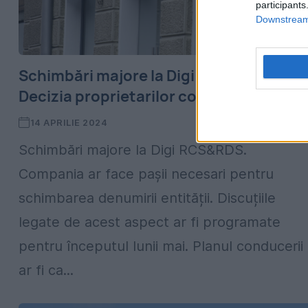
participants
Downstream 
Schimbări majore la Digi RCS&RDS.
Decizia proprietarilor companiei
14 APRILIE 2024
Schimbări majore la Digi RCS&RDS.
Compania ar face pașii necesari pentru
schimbarea denumirii entității. Discuțiile
legate de acest aspect ar fi programate
pentru începutul lunii mai. Planul conducerii
ar fi ca...