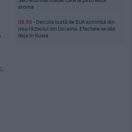
Secretul marinadei care le păstrează
aroma
08:50
-
Decizia luată de SUA schimbă din
nou războiul din Ucraina. Efectele se văd
e
deja în Rusia
S,