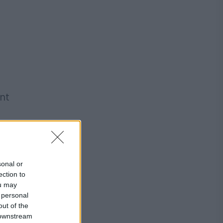
ant
sonal or
ection to
ou may
 personal
out of the
 downstream