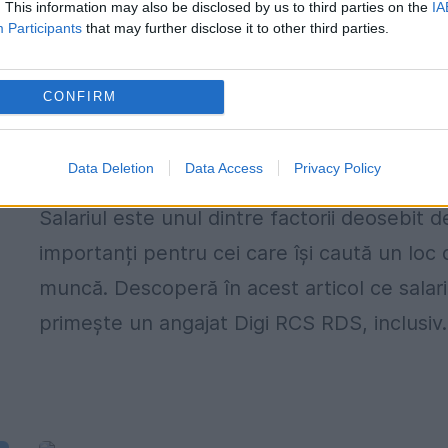
. This information may also be disclosed by us to third parties on the
IA
Participants
that may further disclose it to other third parties.
CONFIRM
Ce salariu primește un angajat Digi RC
RDS, în 2024
Data Deletion
Data Access
Privacy Policy
2 MARTIE 2024
Salariul este unul dintre factorii deosebit d
importanți pentru cei care își caută un loc 
muncă. Descoperă în acest articol ce salar
primește un angajat Digi RCS RDS, inclusiv..