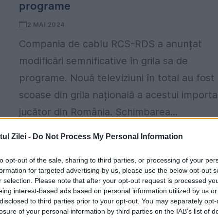
programe
2 MAI 2024
Compania de cablu RCS-RDS a anunțat
modificări semnificative în grila sa de
programe. Nouă televiziuni în total au fost
scoase din grila națională a acestui import
jucător din România. Schimbarea...
l Zilei -
Do Not Process My Personal Information
to opt-out of the sale, sharing to third parties, or processing of your per
formation for targeted advertising by us, please use the below opt-out s
r selection. Please note that after your opt-out request is processed y
eing interest-based ads based on personal information utilized by us or
disclosed to third parties prior to your opt-out. You may separately opt-
losure of your personal information by third parties on the IAB’s list of