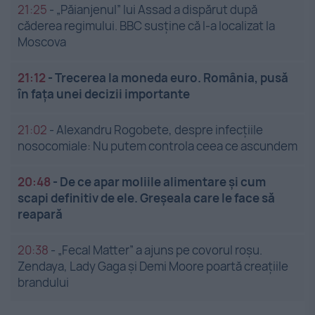
21:25
-
„Păianjenul” lui Assad a dispărut după
căderea regimului. BBC susține că l-a localizat la
Moscova
21:12
-
Trecerea la moneda euro. România, pusă
în fața unei decizii importante
21:02
-
Alexandru Rogobete, despre infecțiile
nosocomiale: Nu putem controla ceea ce ascundem
20:48
-
De ce apar moliile alimentare și cum
scapi definitiv de ele. Greșeala care le face să
reapară
20:38
-
„Fecal Matter” a ajuns pe covorul roșu.
Zendaya, Lady Gaga și Demi Moore poartă creațiile
brandului