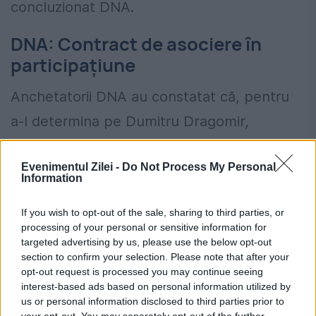
concluzionat DNA.
DNA: Contract de asociere în
participațiune
Anchetatorii DNA au constatat că, pentru
a-l determina pe Dumitru Dragomir,
președintele LPF, să promoveze interesele
Evenimentul Zilei -
Do Not Process My Personal
RCS&RDS în legătură cu contractul de
Information
cesiune a drepturilor de televizare, la 15
If you wish to opt-out of the sale, sharing to third parties, or
august 2009, s-a încheiat un contract de
processing of your personal or sensitive information for
targeted advertising by us, please use the below opt-out
asociere în participațiune între SC Bodu
section to confirm your selection. Please note that after your
SRL (controlată de Dragomir, reprezentată
opt-out request is processed you may continue seeing
interest-based ads based on personal information utilized by
de Florin Bădiță) și RCS&RDS. Contractul a
us or personal information disclosed to third parties prior to
your opt-out. You may separately opt-out of the further