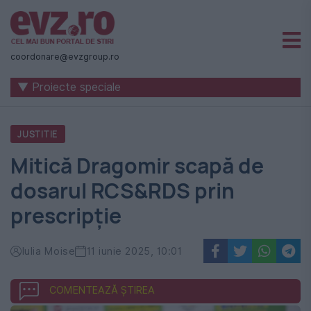
Știri
naționale
coordonare@evzgroup.ro
și
▼ Proiecte speciale
internaționale
|
JUSTITIE
România
Mitică Dragomir scapă de
-
dosarul RCS&RDS prin
Evenimentul
prescripție
Zilei
Iulia Moise
11 iunie 2025, 10:01
COMENTEAZĂ ȘTIREA