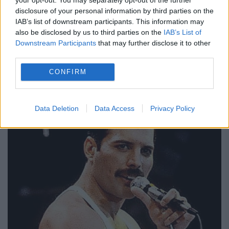
Brian May, chitaristul formației Queen a
disclosure of your personal information by third parties on the
IAB’s list of downstream participants. This information may
avut un rol important într-o misiune spațiala
also be disclosed by us to third parties on the
IAB’s List of
Downstream Participants
that may further disclose it to other
condusă de NASA. În timpul unei
third parties.
amenințării iminente ale unui asteroid,
CONFIRM
artistul rock a creat imagini 3D...
Data Deletion
Data Access
Privacy Policy