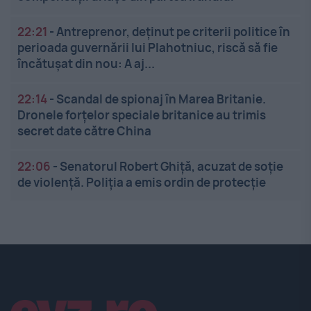
22:21
-
Antreprenor, deţinut pe criterii politice în
perioada guvernării lui Plahotniuc, riscă să fie
încătuşat din nou: A aj...
22:14
-
Scandal de spionaj în Marea Britanie.
Dronele forțelor speciale britanice au trimis
secret date către China
22:06
-
Senatorul Robert Ghiță, acuzat de soție
de violență. Poliția a emis ordin de protecție
Linkuri utile