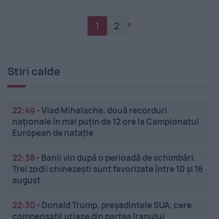
»
1
2
Stiri calde
22:49
-
Vlad Mihalache, două recorduri
naționale în mai puțin de 12 ore la Campionatul
European de nataţie
22:38
-
Banii vin după o perioadă de schimbări.
Trei zodii chinezești sunt favorizate între 10 și 16
august
22:30
-
Donald Trump, președintele SUA, cere
compensații uriașe din partea Iranului