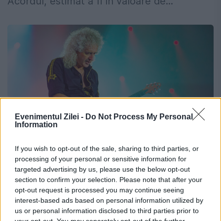
Acordul, estimat a fi în valoare de...
Evenimentul Zilei -
Do Not Process My Personal
Information
If you wish to opt-out of the sale, sharing to third parties, or
processing of your personal or sensitive information for
Chitaristul Queen, rol important la
targeted advertising by us, please use the below opt-out
NASA. Cum a ajuns Brian May într-o
section to confirm your selection. Please note that after your
misiune spațială
opt-out request is processed you may continue seeing
interest-based ads based on personal information utilized by
us or personal information disclosed to third parties prior to
5 SEPTEMBRIE 2023
your opt-out. You may separately opt-out of the further