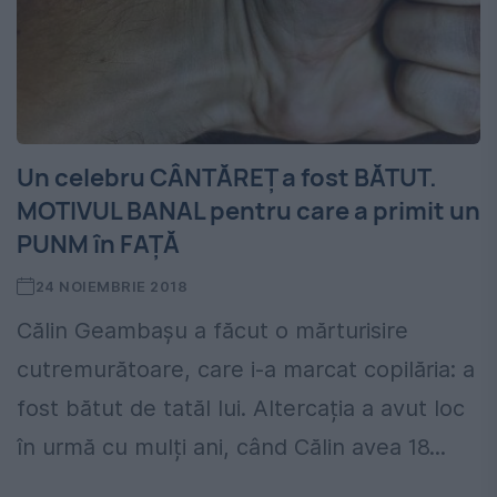
Un celebru CÂNTĂREȚ a fost BĂTUT.
MOTIVUL BANAL pentru care a primit un
PUNM în FAȚĂ
24 NOIEMBRIE 2018
Călin Geambașu a făcut o mărturisire
cutremurătoare, care i-a marcat copilăria: a
fost bătut de tatăl lui. Altercația a avut loc
în urmă cu mulți ani, când Călin avea 18...