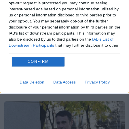
opt-out request is processed you may continue seeing
Legătura lui KOVESI cu DINU PESCARIU
interest-based ads based on personal information utilized by
și denunțurile din dosarul Microsoft.
us or personal information disclosed to third parties prior to
your opt-out. You may separately opt-out of the further
Operațiunea „Noi suntem Statul”
disclosure of your personal information by third parties on the
IAB’s list of downstream participants. This information may
8 FEBRUARIE 2018
also be disclosed by us to third parties on the
IAB’s List of
Downstream Participants
that may further disclose it to other
Modul în care Laura Codruța Kovesi
third parties.
încearcă să scape de răspunderea
CONFIRM
prescrierii unor fapte din dosarul Microsoft
și să arunce totul în cârca procuroarei
Data Deletion
Data Access
Privacy Policy
Mihaela Iorga Morar este în totală...