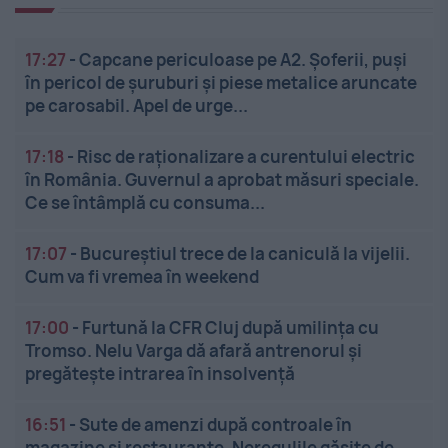
17:27
-
Capcane periculoase pe A2. Șoferii, puși
în pericol de șuruburi și piese metalice aruncate
pe carosabil. Apel de urge...
17:18
-
Risc de raționalizare a curentului electric
în România. Guvernul a aprobat măsuri speciale.
Ce se întâmplă cu consuma...
17:07
-
Bucureștiul trece de la caniculă la vijelii.
Cum va fi vremea în weekend
17:00
-
Furtună la CFR Cluj după umilința cu
Tromso. Nelu Varga dă afară antrenorul și
pregătește intrarea în insolvență
16:51
-
Sute de amenzi după controale în
magazine și restaurante. Neregulile găsite de