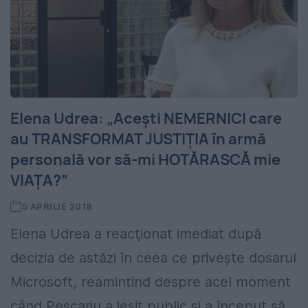
Elena Udrea: „Aceşti NEMERNICI care
au TRANSFORMAT JUSTIŢIA în armă
personală vor să-mi HOTĂRASCĂ mie
VIAŢA?”
5 APRILIE 2018
Elena Udrea a reacţionat imediat după
decizia de astăzi în ceea ce priveşte dosarul
Microsoft, reamintind despre acel moment
când Pescariu a ieşit public şi a început să