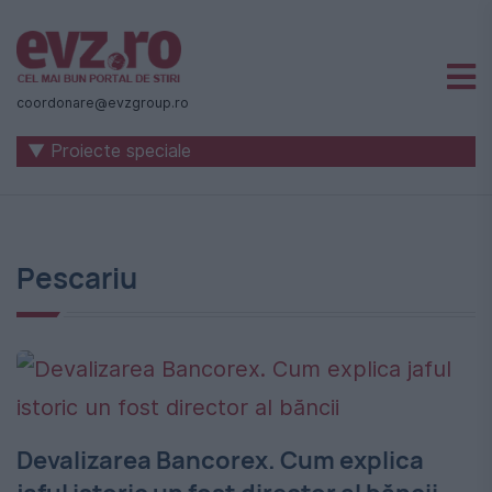
Știri
naționale
coordonare@evzgroup.ro
și
▼ Proiecte speciale
internaționale
|
România
Pescariu
-
Evenimentul
Zilei
Devalizarea Bancorex. Cum explica