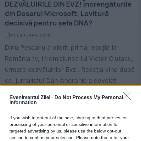
DEZVĂLUIRILE DIN EVZ! Încrengăturile
din Dosarul Microsoft, Lovitură
decisivă pentru șefa DNA?
8 FEBRUARIE 2018
Dinu Pescariu a oferit prima reacție la
România tv, în emisiunea lui Victor Ciutacu,
urmare dezvăluirilor Evz . Reacția vine după
ce, jurnalistul Dan Andronic a devolat
legătura lui Kovesi...
Evenimentul Zilei -
Do Not Process My Personal
Information
If you wish to opt-out of the sale, sharing to third parties, or
processing of your personal or sensitive information for
targeted advertising by us, please use the below opt-out
section to confirm your selection. Please note that after your