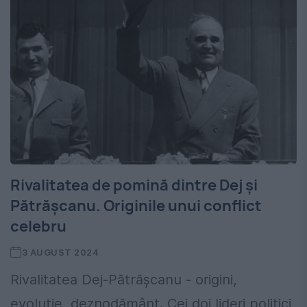
Rivalitatea de pomină dintre Dej și
Pătrășcanu. Originile unui conflict
celebru
3 AUGUST 2024
Rivalitatea Dej-Pătrășcanu - origini,
evoluție, deznodământ. Cei doi lideri politici