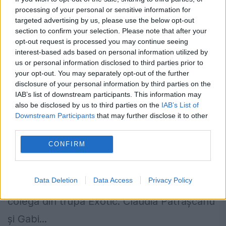
processing of your personal or sensitive information for
targeted advertising by us, please use the below opt-out
section to confirm your selection. Please note that after your
opt-out request is processed you may continue seeing
interest-based ads based on personal information utilized by
us or personal information disclosed to third parties prior to
your opt-out. You may separately opt-out of the further
Scandal monden cu fiul unui ministru
disclosure of your personal information by third parties on the
și Claudia Pătrășcanu. Ce rol are
IAB’s list of downstream participants. This information may
also be disclosed by us to third parties on the
IAB’s List of
Andreea Bănică
Downstream Participants
that may further disclose it to other
third parties.
13 SEPTEMBRIE 2019
CONFIRM
Claudia Pătrăşcanu, izgonită din casă de
soțul ei, Nicolae Bădălău, a fost ajutată să
Data Deletion
Data Access
Privacy Policy
se mute de către Andreea Bănică, fosta ei
colegă din trupa Exotic. Claudia Pătrășcanu
şi Gabi...