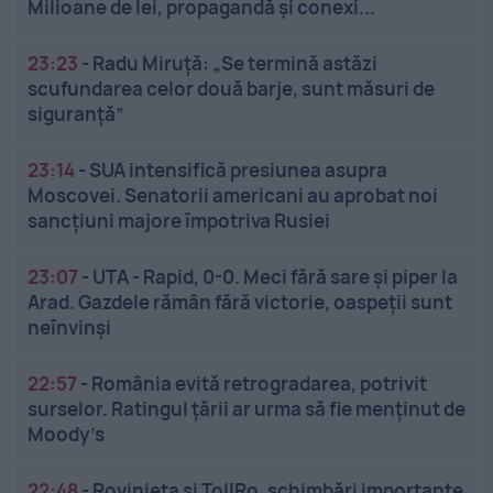
Milioane de lei, propagandă și conexi...
23:23
-
Radu Miruță: „Se termină astăzi
scufundarea celor două barje, sunt măsuri de
siguranţă”
23:14
-
SUA intensifică presiunea asupra
Moscovei. Senatorii americani au aprobat noi
sancțiuni majore împotriva Rusiei
23:07
-
UTA - Rapid, 0-0. Meci fără sare și piper la
Arad. Gazdele rămân fără victorie, oaspeții sunt
neînvinși
22:57
-
România evită retrogradarea, potrivit
surselor. Ratingul țării ar urma să fie menținut de
Moody’s
22:48
-
Rovinieta și TollRo, schimbări importante