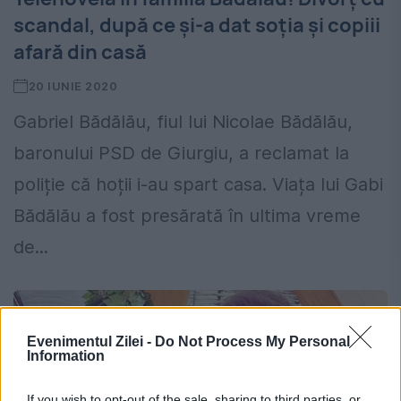
scandal, după ce și-a dat soția și copiii
afară din casă
20 IUNIE 2020
Gabriel Bădălău, fiul lui Nicolae Bădălău,
baronului PSD de Giurgiu, a reclamat la
poliție că hoții i-au spart casa. Viața lui Gabi
Bădălău a fost presărată în ultima vreme
de...
Evenimentul Zilei -
Do Not Process My Personal
Information
If you wish to opt-out of the sale, sharing to third parties, or