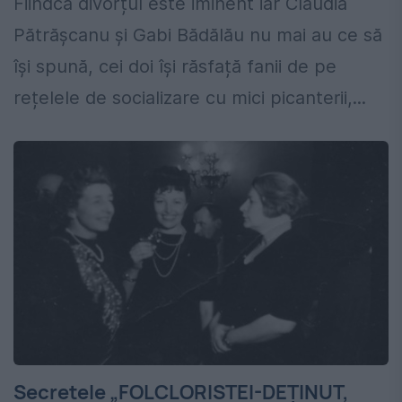
Fiindcă divorțul este iminent iar Claudia
Pătrășcanu și Gabi Bădălău nu mai au ce să
își spună, cei doi își răsfață fanii de pe
rețelele de socializare cu mici picanterii,...
Secretele „FOLCLORISTEI-DEȚINUT,