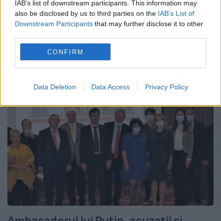
IAB’s list of downstream participants. This information may
nască din ruinele războiului din Ucraina.
also be disclosed by us to third parties on the
IAB’s List of
Aceasta va opune două blocuri economico-
Downstream Participants
that may further disclose it to other
third parties.
militare, unul format din statele occidentale
CONFIRM
și coordonat de Statele...
Data Deletion
Data Access
Privacy Policy
Ambasadorul lui Putin, acuzații și