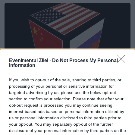
Evenimentul Zilei -
Do Not Process My Personal
Information
If you wish to opt-out of the sale, sharing to third parties, or
O nouă ordine mondială! Efectele care
processing of your personal or sensitive information for
targeted advertising by us, please use the below opt-out
schimbă fața omenirii, toată lumea va
section to confirm your selection. Please note that after your
fi afectată
opt-out request is processed you may continue seeing
interest-based ads based on personal information utilized by
31 MARTIE 2022
us or personal information disclosed to third parties prior to
your opt-out. You may separately opt-out of the further
O nouă ordine mondială este pe cale să se
disclosure of your personal information by third parties on the