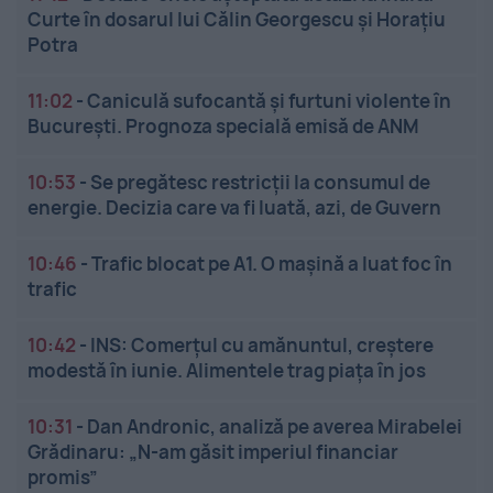
Curte în dosarul lui Călin Georgescu și Horațiu
Potra
11:02
-
Caniculă sufocantă și furtuni violente în
București. Prognoza specială emisă de ANM
10:53
-
Se pregătesc restricții la consumul de
energie. Decizia care va fi luată, azi, de Guvern
10:46
-
Trafic blocat pe A1. O mașină a luat foc în
trafic
10:42
-
INS: Comerțul cu amănuntul, creștere
modestă în iunie. Alimentele trag piața în jos
10:31
-
Dan Andronic, analiză pe averea Mirabelei
Grădinaru: „N-am găsit imperiul financiar
promis”