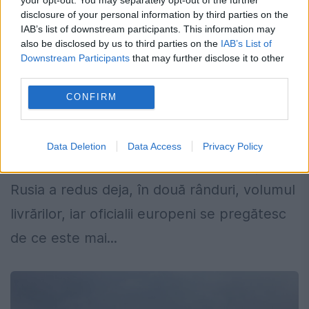
disclosure of your personal information by third parties on the
IAB’s list of downstream participants. This information may
also be disclosed by us to third parties on the
IAB’s List of
Downstream Participants
that may further disclose it to other
Compania Gazprom a întrerupt total
third parties.
livrarea de gaz rusesc către Letonia
CONFIRM
30 IULIE 2022
Europa se confruntă cu probleme serioase
Data Deletion
Data Access
Privacy Policy
privind livrarea de gaze naturale rusești.
Rusia a redus deja, în două rânduri, volumul
livrărilor, iar oficialii europeni se pregătesc
de ce este mai...