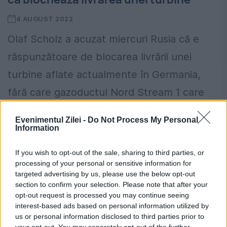
4 AUGUST 2022
Olaf Scholz a acuzat miercuri Rusia că e
răspunzătoare de blocarea livrării unei
turbine aflate actualmente în Germania,
fără care gazoductul Nord Stream 1 care
furnizează gaz Europei nu poate,...
Evenimentul Zilei -
Do Not Process My Personal
Information
If you wish to opt-out of the sale, sharing to third parties, or
processing of your personal or sensitive information for
targeted advertising by us, please use the below opt-out
section to confirm your selection. Please note that after your
opt-out request is processed you may continue seeing
interest-based ads based on personal information utilized by
us or personal information disclosed to third parties prior to
your opt-out. You may separately opt-out of the further