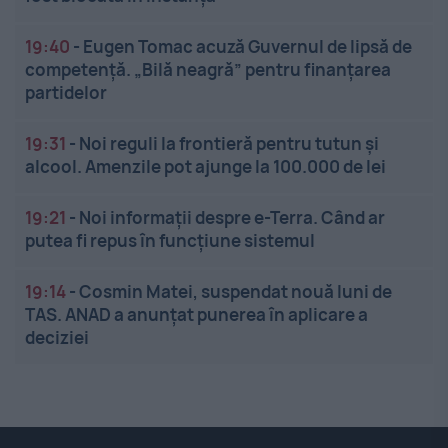
19:40
-
Eugen Tomac acuză Guvernul de lipsă de
competență. „Bilă neagră” pentru finanțarea
partidelor
19:31
-
Noi reguli la frontieră pentru tutun și
alcool. Amenzile pot ajunge la 100.000 de lei
19:21
-
Noi informații despre e-Terra. Când ar
putea fi repus în funcțiune sistemul
19:14
-
Cosmin Matei, suspendat nouă luni de
TAS. ANAD a anunțat punerea în aplicare a
deciziei