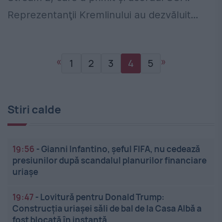
Reprezentanţii Kremlinului au dezvăluit...
«
»
1
2
3
4
5
Stiri calde
19:56
-
Gianni Infantino, șeful FIFA, nu cedează
presiunilor după scandalul planurilor financiare
uriașe
19:47
-
Lovitură pentru Donald Trump:
Construcția uriașei săli de bal de la Casa Albă a
fost blocată în instanță