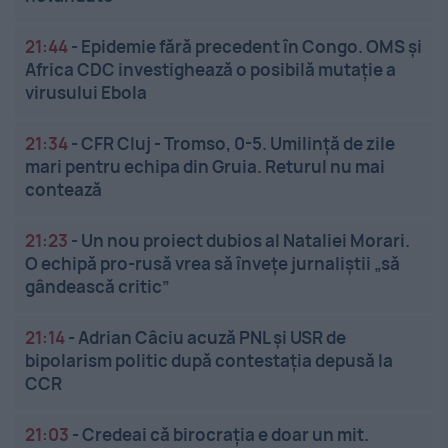
21:44
-
Epidemie fără precedent în Congo. OMS și
Africa CDC investighează o posibilă mutație a
virusului Ebola
21:34
-
CFR Cluj - Tromso, 0-5. Umilință de zile
mari pentru echipa din Gruia. Returul nu mai
contează
21:23
-
Un nou proiect dubios al Nataliei Morari.
O echipă pro-rusă vrea să înveţe jurnaliştii „să
gândească critic”
21:14
-
Adrian Câciu acuză PNL și USR de
bipolarism politic după contestația depusă la
CCR
21:03
-
Credeai că birocrația e doar un mit.