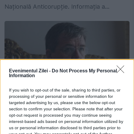
Națională Anticorupție. Informația a...
Evenimentul Zilei -
Do Not Process My Personal
Information
If you wish to opt-out of the sale, sharing to third parties, or
processing of your personal or sensitive information for
targeted advertising by us, please use the below opt-out
Judecătorii ICCJ decid astazi dacă
section to confirm your selection. Please note that after your
Mircea Govor îl așteaptă pe Moș
opt-out request is processed you may continue seeing
Crăciun în arest sau acasă
interest-based ads based on personal information utilized by
us or personal information disclosed to third parties prior to
your opt-out. You may separately opt-out of the further