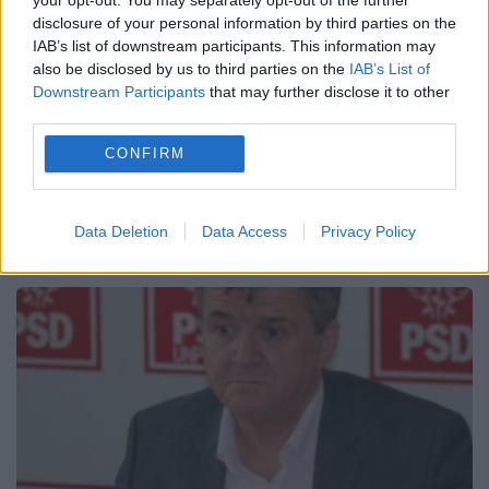
23 DECEMBRIE 2015
disclosure of your personal information by third parties on the
Vicepreședintele Consiliului Județean Satu
IAB’s list of downstream participants. This information may
also be disclosed by us to third parties on the
IAB’s List of
Mare, Mircea Govor, fostul lider al PSD
Downstream Participants
that may further disclose it to other
third parties.
Satu Mare, ar putea afla decizia Curţii
CONFIRM
Supreme cu privire la cererea procurorilor
anticorupţie de arestare preventivă a
acestuia....
Data Deletion
Data Access
Privacy Policy