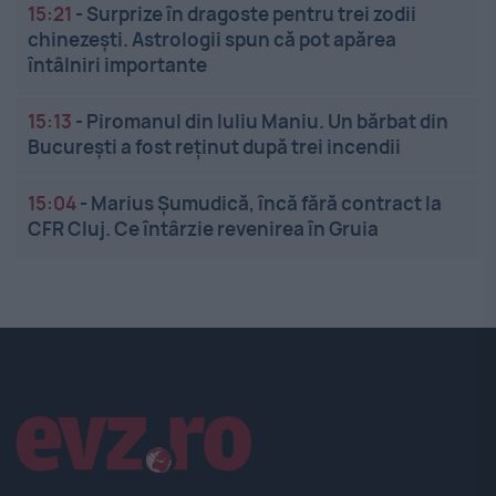
15:21
-
Surprize în dragoste pentru trei zodii
chinezești. Astrologii spun că pot apărea
întâlniri importante
15:13
-
Piromanul din Iuliu Maniu. Un bărbat din
București a fost reținut după trei incendii
15:04
-
Marius Șumudică, încă fără contract la
CFR Cluj. Ce întârzie revenirea în Gruia
Linkuri utile