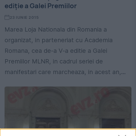
ediție a Galei Premiilor
23 IUNIE 2015
Marea Loja Nationala din Romania a
organizat, in parteneriat cu Academia
Romana, cea de-a V-a editie a Galei
Premiilor MLNR, in cadrul seriei de
manifestari care marcheaza, in acest an,...