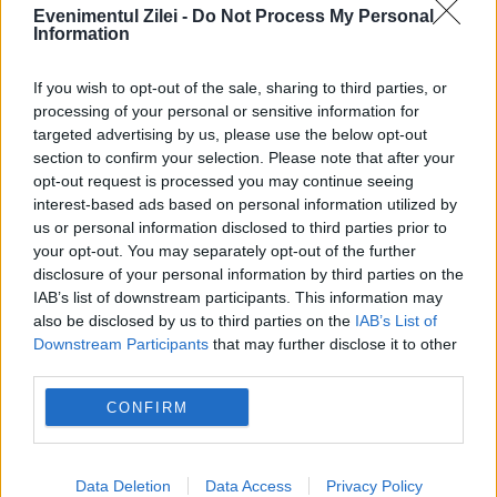
Evenimentul Zilei -
Do Not Process My Personal
Information
If you wish to opt-out of the sale, sharing to third parties, or
processing of your personal or sensitive information for
EVZ, premiat de Marea Lojă Națională
targeted advertising by us, please use the below opt-out
section to confirm your selection. Please note that after your
19 IUNIE 2015
opt-out request is processed you may continue seeing
interest-based ads based on personal information utilized by
135 de ani de la fondarea Marii Loji
us or personal information disclosed to third parties prior to
your opt-out. You may separately opt-out of the further
Naționale din România au fost marcaţi
disclosure of your personal information by third parties on the
printr-o festivitate organizată, ieri, la Palatul
IAB’s list of downstream participants. This information may
also be disclosed by us to third parties on the
IAB’s List of
Parlamentului. La eveniment au participat
Downstream Participants
that may further disclose it to other
third parties.
vicepremierul Gabriel Oprea, şeful
Cancelariei...
CONFIRM
Data Deletion
Data Access
Privacy Policy