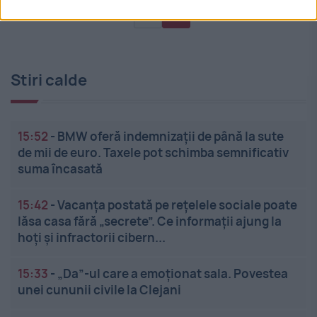
«
1
2
Stiri calde
15:52
-
BMW oferă indemnizații de până la sute
de mii de euro. Taxele pot schimba semnificativ
suma încasată
15:42
-
Vacanța postată pe rețelele sociale poate
lăsa casa fără „secrete”. Ce informații ajung la
hoți și infractorii cibern...
15:33
-
„Da”-ul care a emoționat sala. Povestea
unei cununii civile la Clejani