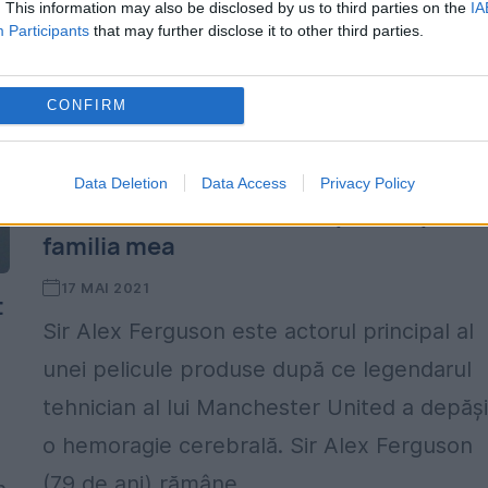
. This information may also be disclosed by us to third parties on the
IA
Participants
that may further disclose it to other third parties.
CONFIRM
Documentar cutremurător despre
legendarul Sir Alex Ferguson. Mă
Data Deletion
Data Access
Privacy Policy
temeam că am să devin o povară pent
familia mea
17 MAI 2021
t
Sir Alex Ferguson este actorul principal al
unei pelicule produse după ce legendarul
tehnician al lui Manchester United a depăși
o hemoragie cerebrală. Sir Alex Ferguson
(79 de ani) rămâne...