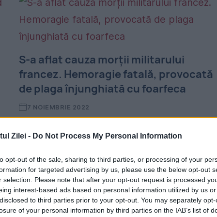
S-a aflat cauza morții militarului
francez. Hemoragie fatală, provocată
de plaga înjunghiată cu foarfeca
7 NOIEMBRIE 2022
Medicii legiști au descoperit în urma
l Zilei -
Do Not Process My Personal Information
investigațiilor că militarul francez ce a fost
găsit mort într-un hotel din București a
to opt-out of the sale, sharing to third parties, or processing of your per
formation for targeted advertising by us, please use the below opt-out s
decedat din cauza hemoragiei. Plaga se afl
r selection. Please note that after your opt-out request is processed y
eing interest-based ads based on personal information utilized by us or
în partea dreaptă...
disclosed to third parties prior to your opt-out. You may separately opt-
losure of your personal information by third parties on the IAB’s list of