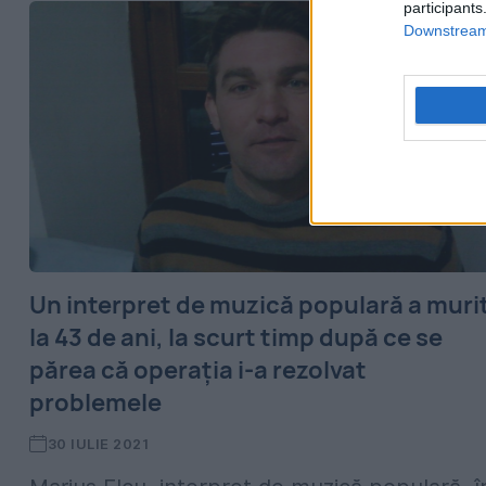
participants
Downstream 
Un interpret de muzică populară a muri
la 43 de ani, la scurt timp după ce se
părea că operația i-a rezolvat
problemele
30 IULIE 2021