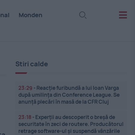
onal
Monden
Stiri calde
23:29
-
Reacție furibundă a lui Ioan Varga
după umilința din Conference League. Se
anunță plecări în masă de la CFR Cluj
23:18
-
Experții au descoperit o breșă de
securitate în zeci de routere. Producătorul
retrage software-ul și suspendă vânzările
ta