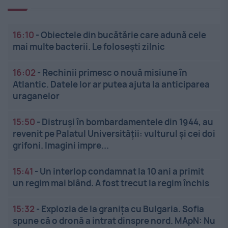
16:10
-
Obiectele din bucătărie care adună cele
mai multe bacterii. Le folosești zilnic
16:02
-
Rechinii primesc o nouă misiune în
Atlantic. Datele lor ar putea ajuta la anticiparea
uraganelor
15:50
-
Distruși în bombardamentele din 1944, au
revenit pe Palatul Universității: vulturul și cei doi
grifoni. Imagini impre...
15:41
-
Un interlop condamnat la 10 ani a primit
un regim mai blând. A fost trecut la regim închis
15:32
-
Explozia de la granița cu Bulgaria. Sofia
spune că o dronă a intrat dinspre nord. MApN: Nu