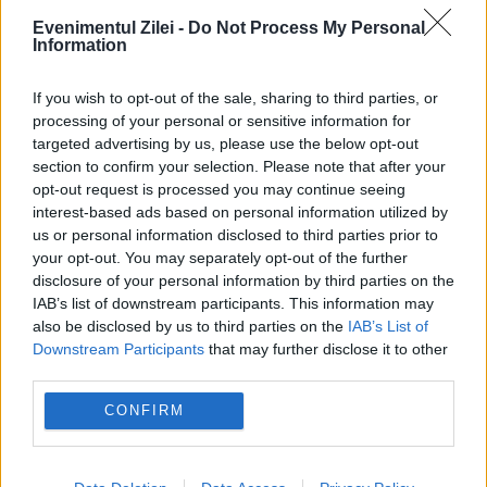
Evenimentul Zilei -
Do Not Process My Personal
Information
If you wish to opt-out of the sale, sharing to third parties, or
processing of your personal or sensitive information for
Rozalia Biro, deputata cu zeci de
targeted advertising by us, please use the below opt-out
hectare de teren. Averea colosală a
section to confirm your selection. Please note that after your
parlamentarului
opt-out request is processed you may continue seeing
interest-based ads based on personal information utilized by
us or personal information disclosed to third parties prior to
10 IANUARIE 2024
your opt-out. You may separately opt-out of the further
Deputata Rozalia Biro este unul dintre cei
disclosure of your personal information by third parties on the
IAB’s list of downstream participants. This information may
mai înstăriți parlamentari. Este proprietara a
also be disclosed by us to third parties on the
IAB’s List of
Downstream Participants
that may further disclose it to other
zeci de hectare de teren și are nu mai puțin
third parties.
de cinci case în mai multe județe....
CONFIRM