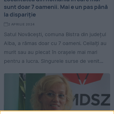
sunt doar 7 oamenii. Mai e un pas până
la dispariție
2 APRILIE 2024
Satul Novăcești, comuna Bistra din județul
Alba, a rămas doar cu 7 oameni. Ceilalți au
murit sau au plecat în orașele mai mari
pentru a lucra. Singurele surse de venit...