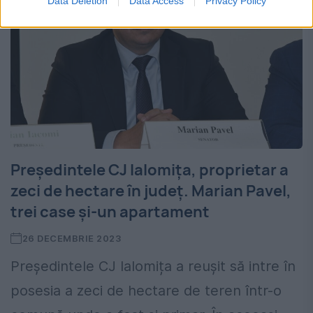
Data Deletion
Data Access
Privacy Policy
Președintele CJ Ialomița, proprietar a
zeci de hectare în județ. Marian Pavel,
trei case și-un apartament
26 DECEMBRIE 2023
Președintele CJ Ialomița a reușit să intre în
posesia a zeci de hectare de teren într-o