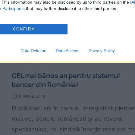
. This information may also be disclosed by us to third parties on the
IA
Participants
that may further disclose it to other third parties.
bancare ale persoanelor fizice, potrivit une
,
prezentări a prim-viceguvernatorului Băncii
CONFIRM
Naționale...
Data Deletion
Data Access
Privacy Policy
CEL mai bănos an pentru sistemul
bancar din România!
16 IUNIE 2016
După cinci ani în care au înregistrat pierder
masive, băncile românești și-au revenit
spectaculos, reușind să înregistreze cel ma