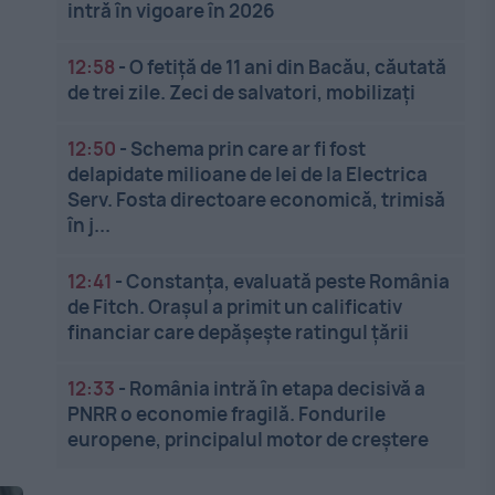
intră în vigoare în 2026
12:58
-
O fetiță de 11 ani din Bacău, căutată
de trei zile. Zeci de salvatori, mobilizați
12:50
-
Schema prin care ar fi fost
delapidate milioane de lei de la Electrica
Serv. Fosta directoare economică, trimisă
în j...
12:41
-
Constanța, evaluată peste România
de Fitch. Orașul a primit un calificativ
financiar care depășește ratingul țării
12:33
-
România intră în etapa decisivă a
PNRR o economie fragilă. Fondurile
europene, principalul motor de creștere