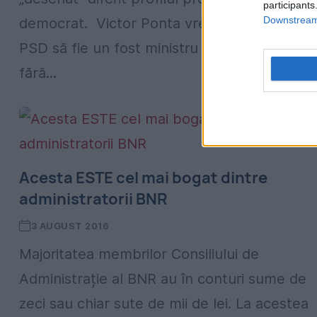
participants
Downstream 
democrat. Victor Ponta vrea ca premierul
PSD să fie un fost ministru din cabinetul său
fără...
Acesta ESTE cel mai bogat dintre
administratorii BNR
3 AUGUST 2016
Majoritatea membrilor Consiliului de
Administrație al BNR au în conturi sume de
zeci sau chiar sute de mii de lei. La acestea