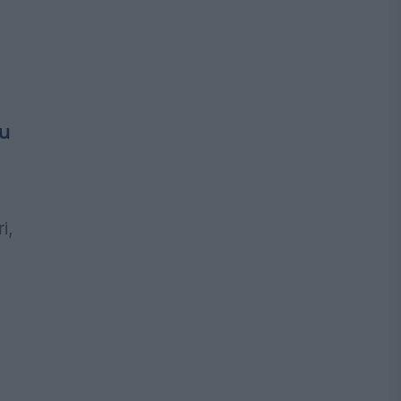
ru
i,
a