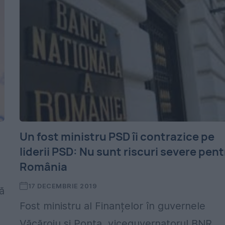
Un fost ministru PSD îi contrazice pe
liderii PSD: Nu sunt riscuri severe pen
România
17 DECEMBRIE 2019
să
Fost ministru al Finanțelor în guvernele
Văcăroiu și Ponta, viceguvernatorul BNR