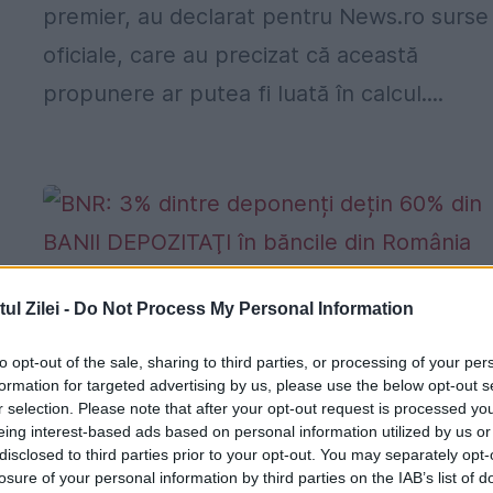
premier, au declarat pentru News.ro surse
oficiale, care au precizat că această
propunere ar putea fi luată în calcul....
BNR: 3% dintre deponenți dețin 60% d
l Zilei -
Do Not Process My Personal Information
BANII DEPOZITAŢI în băncile din Român
to opt-out of the sale, sharing to third parties, or processing of your per
3 NOIEMBRIE 2016
formation for targeted advertising by us, please use the below opt-out s
r selection. Please note that after your opt-out request is processed y
Veniturile populației au o disparitate mai
eing interest-based ads based on personal information utilized by us or
ridicată față de media europeană, lucru ca
disclosed to third parties prior to your opt-out. You may separately opt-
losure of your personal information by third parties on the IAB’s list of
se reflectă și în structura depozitelor