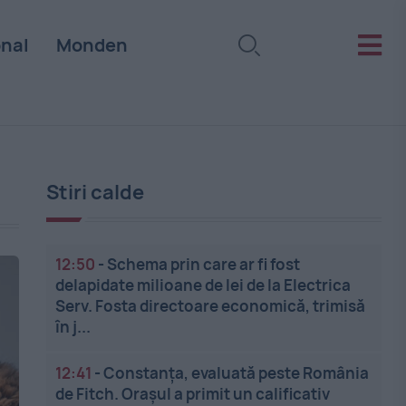
onal
Monden
Stiri calde
12:50
-
Schema prin care ar fi fost
delapidate milioane de lei de la Electrica
Serv. Fosta directoare economică, trimisă
în j...
12:41
-
Constanța, evaluată peste România
de Fitch. Orașul a primit un calificativ