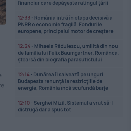
financiar care depășește ratingul țării
12:33
-
România intră în etapa decisivă a
PNRR o economie fragilă. Fondurile
europene, principalul motor de creștere
12:24
-
Mihaela Rădulescu, umilită din nou
de familia lui Felix Baumgartner. Românca,
ștearsă din biografia parașutistului
12:14
-
Dunărea îi salvează pe unguri.
e
Budapesta renunță la restricțiile de
re
energie, România încă scufundă barje
12:10
-
Serghei Mizil. Sistemul a vrut să-l
distrugă dar a spus tot