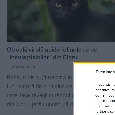
O boală virală ucide felinele de pe
„insula pisicilor” din Cipru
12 IULIE 2023
Evenimentu
Bebe, o pisicuță roșcată în vârstă de șase
If you wish 
luni, suferă de o tulpină de coronavirus felin
sensitive in
care face ravagii în rândul populației de pisic
confirm you
continue se
din Cipru, țară cunoscută drept „insula...
information 
further disc