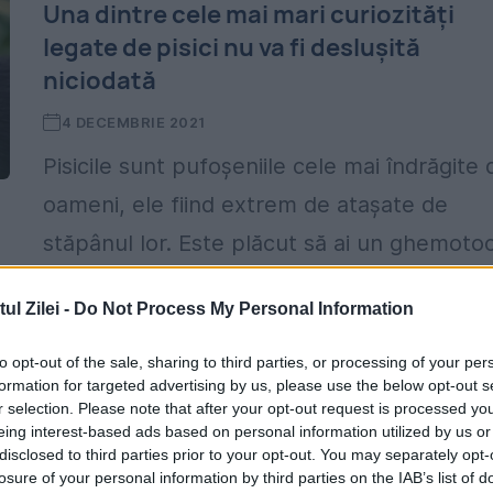
Una dintre cele mai mari curiozități
legate de pisici nu va fi deslușită
niciodată
4 DECEMBRIE 2021
Pisicile sunt pufoșeniile cele mai îndrăgite 
oameni, ele fiind extrem de atașate de
stăpânul lor. Este plăcut să ai un ghemoto
de blană în jurul tău, pe care să...
l Zilei -
Do Not Process My Personal Information
to opt-out of the sale, sharing to third parties, or processing of your per
formation for targeted advertising by us, please use the below opt-out s
i
r selection. Please note that after your opt-out request is processed y
eing interest-based ads based on personal information utilized by us or
disclosed to third parties prior to your opt-out. You may separately opt-
losure of your personal information by third parties on the IAB’s list of