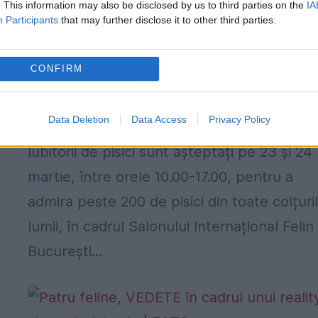
. This information may also be disclosed by us to third parties on the
IA
Participants
that may further disclose it to other third parties.
CONFIRM
Salonul Internațional Felin ajunge la
București
Data Deletion
Data Access
Privacy Policy
21 MARTIE 2019
Iubitorii de pisici sunt așteptați pe 23 și 24
martie, între orele 10.00-17.00, pentru a
admira peste 200 de pisici din toate colțuri
lumii, în cadrul Salonului Internațional Felin
București...