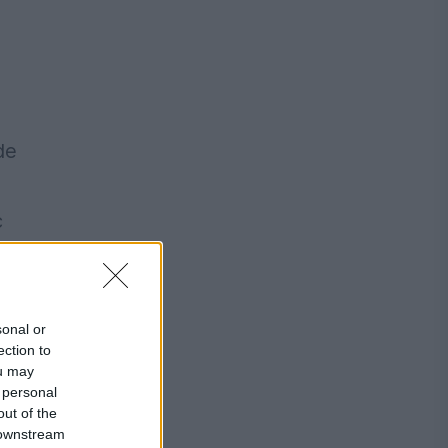
de
c
sonal or
ection to
ou may
 personal
out of the
 downstream