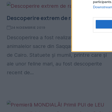
participants
Downstream 
Descoperire extrem de rară în Egipt
24 NOIEMBRIE 2019
Descoperirea a fost realizată în Necropola
animalelor sacre din Saqqarah, aflată la sud
de Cairo. Statuete și mumii, printre care și
ale unor feline mari, au fost descoperite
recent de...