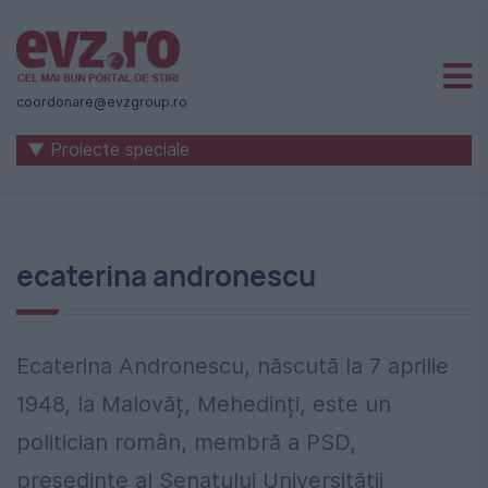
Știri
naționale
coordonare@evzgroup.ro
și
▼ Proiecte speciale
internaționale
|
România
ecaterina andronescu
-
Evenimentul
Zilei
Ecaterina Andronescu, născută la 7 aprilie
1948, la Malovăț, Mehedinți, este un
politician român, membră a PSD,
președinte al Senatului Universității