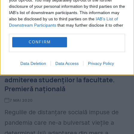
pornit de la remarca deputatului PNL Florin
disclosure of your personal information by third parties on the
IAB’s list of downstream participants. This information may
Roman prin care acesta a declarat că...
also be disclosed by us to third parties on the
IAB’s List of
Downstream Participants
that may further disclose it to other
third parties.
CONFIRM
Data Deletion
Data Access
Privacy Policy
Revoluție la Politehnică! Se schimbă
admiterea studenților la facultate.
Premieră națională
7 MAI 2020
Regulile de distanțare socială impuse de
pandemia care ne-a bulversat viețile a
determinat (și) adaptarea din mers a