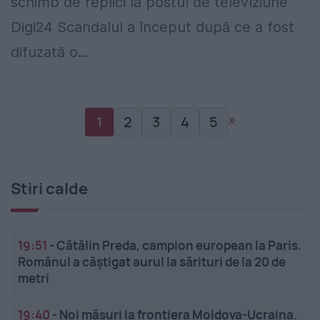
schimb de replici la postul de televiziune
Digi24 Scandalul a început după ce a fost
difuzată o...
»
1
2
3
4
5
Stiri calde
19:51
-
Cătălin Preda, campion european la Paris.
Românul a câștigat aurul la sărituri de la 20 de
metri
19:40
-
Noi măsuri la frontiera Moldova-Ucraina.