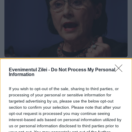
Scandal la TV. Replici grele între două
Evenimentul Zilei -
Do Not Process My Personal
nume sonore din politică: „Atitudine
Information
criminală”
If you wish to opt-out of the sale, sharing to third parties, or
processing of your personal or sensitive information for
14 MAI 2020
targeted advertising by us, please use the below opt-out
Protagoniștii sunt fostul ministru al
section to confirm your selection. Please note that after your
opt-out request is processed you may continue seeing
Educației Ecaterina Andronescu și Florin
interest-based ads based on personal information utilized by
us or personal information disclosed to third parties prior to
Roman, liderul deputaților PNL. Totul a
your opt-out. You may separately opt-out of the further