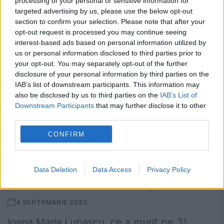
processing of your personal or sensitive information for
stradă. Daniela...
targeted advertising by us, please use the below opt-out
section to confirm your selection. Please note that after your
opt-out request is processed you may continue seeing
interest-based ads based on personal information utilized by
us or personal information disclosed to third parties prior to
your opt-out. You may separately opt-out of the further
disclosure of your personal information by third parties on the
IAB’s list of downstream participants. This information may
also be disclosed by us to third parties on the
IAB’s List of
Downstream Participants
that may further disclose it to other
third parties.
CONFIRM
Daniela Nane are grijă de fetița
Data Deletion
Data Access
Privacy Policy
pianistei Ioana Maria Lupașcu
4 SEPTEMBRIE 2023
Ioana Maria Lupașcu, ce a murit pe 31