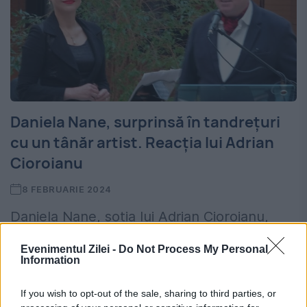
Daniela Nane, surprinsă în tandrețuri
cu un tânăr artist. Reacția lui Adrian
Cioroianu
8 FEBRUARIE 2024
Daniela Nane, soția lui Adrian Cioroianu,
directorul Bibliotecii Naționale, a fost
Evenimentul Zilei -
Do Not Process My Personal
Information
surprinsă alături de un tânăr tenor. Cei doi
au fost fotografiați în timp ce se sărutau pe
If you wish to opt-out of the sale, sharing to third parties, or