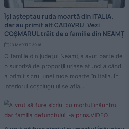
Îşi aşteptau ruda moartă din ITALIA,
dar au primit alt CADAVRU. Vezi
COŞMARUL trăit de o familie din NEAMŢ
23 MARTIE 2016
O familie din judeţul Neamţ a avut parte de
o surpriză de proporţii uriaşe atunci a când
a primit sicrul unei rude moarte în Italia. În
interiorul coşciugului se afla...