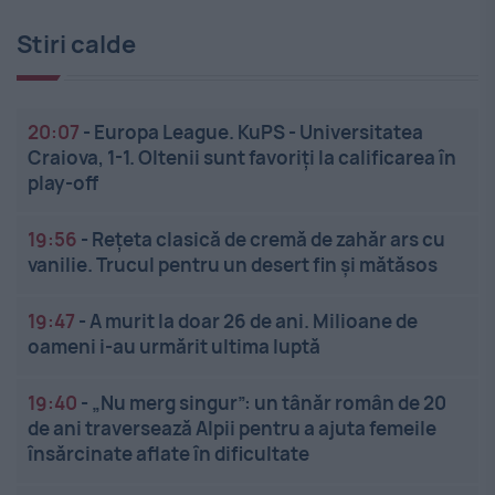
Stiri calde
20:07
-
Europa League. KuPS - Universitatea
Craiova, 1-1. Oltenii sunt favoriți la calificarea în
play-off
19:56
-
Rețeta clasică de cremă de zahăr ars cu
vanilie. Trucul pentru un desert fin și mătăsos
19:47
-
A murit la doar 26 de ani. Milioane de
oameni i-au urmărit ultima luptă
19:40
-
„Nu merg singur”: un tânăr român de 20
de ani traversează Alpii pentru a ajuta femeile
însărcinate aflate în dificultate