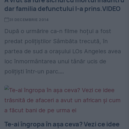
A vrut să fure sicriul cu mortul înăuntru
dar familia defunctului l-a prins.VIDEO
31 DECEMBRIE 2014
După o urmărire ca-n filme hoțul a fost
predat polițiștilor Sâmbăta trecută, în
partea de sud a orașului LOs Angeles avea
loc înmormântarea unui tânăr ucis de
polițiști într-un parc....
Te-ai îngropa în așa ceva? Vezi ce idee