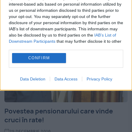
pentru un irlandez această idee sună foarte
interest-based ads based on personal information utilized by
us or personal information disclosed to third parties prior to
bine, mai ales când vine vorba de a fi...
your opt-out. You may separately opt-out of the further
disclosure of your personal information by third parties on the
IAB’s list of downstream participants. This information may
also be disclosed by us to third parties on the
IAB’s List of
Downstream Participants
that may further disclose it to other
third parties.
CONFIRM
Data Deletion
Data Access
Privacy Policy
Povestea pensionarului care vinde
cruci în rate!
29 DECEMBRIE 2016