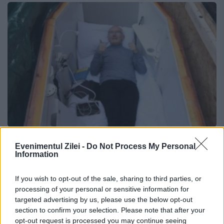
Îngropat de viu într-un coșciug cu
Evenimentul Zilei -
Do Not Process My Personal
acces la Facebook
Information
3 MARTIE 2017
If you wish to opt-out of the sale, sharing to third parties, or
processing of your personal or sensitive information for
Pentru multe persoane, gândul de a fi
targeted advertising by us, please use the below opt-out
section to confirm your selection. Please note that after your
îngropate de vii reprezintă un coșmar, dar
opt-out request is processed you may continue seeing