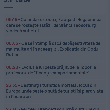
Stiri calde
06:16
-
Calendar ortodox, 7 august. Rugăciunea
care se rostește astăzi, de Sfânta Teodora. Îți
vindecă sufletul
06:05
-
Ce se întâmplă dacă depășești viteza de
mai multe ori în aceeași zi. Explicația din Codul
Rutier
00:20
-
Evoluția lui pește prăjit: de la Topor la
profesorul de ”finanțe comportamentale”
23:55
-
Destinația turistică mortală: locul din
Europa unde peste o sută de turiști își pierd viața
în fiecare an
23:46
-
Fermierii francezi schimbă culturile din