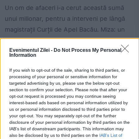
Un om de afaceri i-a cerut această sumă
unui milionar, pentru a interveni pe lângă
magistrații Curții de Apel Bacău. Miza: un
contract de 25 de milioane de euro din...
Evenimentul Zilei -
Do Not Process My Personal
Information
If you wish to opt-out of the sale, sharing to third parties, or
processing of your personal or sensitive information for
targeted advertising by us, please use the below opt-out
10 probleme majore în viitoarea lege a
section to confirm your selection. Please note that after your
achizițiilor publice
opt-out request is processed you may continue seeing
interest-based ads based on personal information utilized by
5 AUGUST 2015
us or personal information disclosed to third parties prior to
your opt-out. You may separately opt-out of the further
Anumite articole din proiectul de lege care
disclosure of your personal information by third parties on the
IAB’s list of downstream participants. This information may
reglementează achizițiile publice sunt cel
also be disclosed by us to third parties on the
IAB’s List of