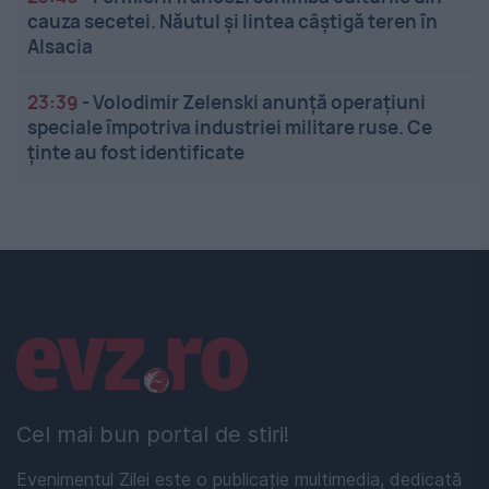
cauza secetei. Năutul și lintea câștigă teren în
Alsacia
23:39
-
Volodimir Zelenski anunță operațiuni
speciale împotriva industriei militare ruse. Ce
ținte au fost identificate
Linkuri utile
Cel mai bun portal de stiri!
Evenimentul Zilei este o publicație multimedia, dedicată