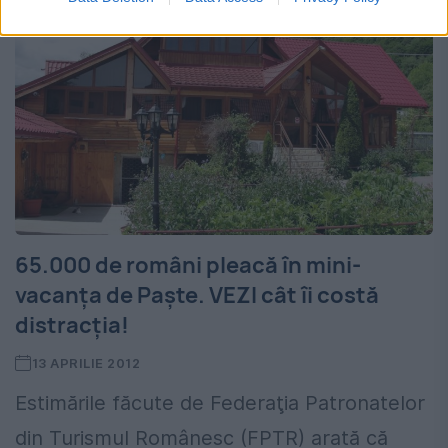
65.000 de români pleacă în mini-
vacanța de Paște. VEZI cât îi costă
distracția!
13 APRILIE 2012
Estimările făcute de Federaţia Patronatelor
din Turismul Românesc (FPTR) arată că