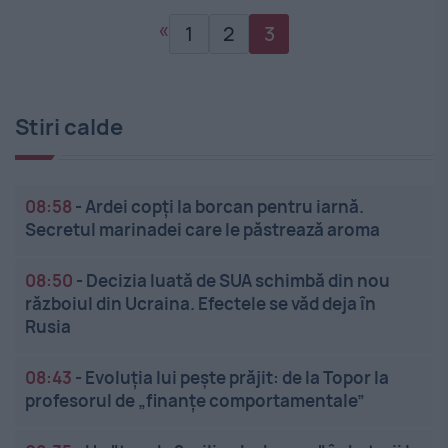
«
1
2
3
Stiri calde
08:58
-
Ardei copți la borcan pentru iarnă.
Secretul marinadei care le păstrează aroma
08:50
-
Decizia luată de SUA schimbă din nou
războiul din Ucraina. Efectele se văd deja în
Rusia
08:43
-
Evoluția lui pește prăjit: de la Topor la
profesorul de „finanțe comportamentale”