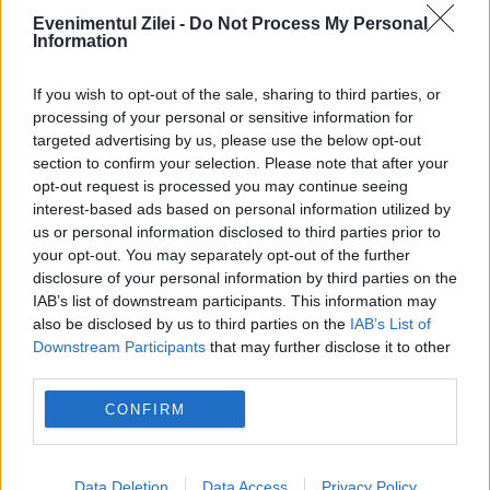
Evenimentul Zilei -
Do Not Process My Personal
Information
If you wish to opt-out of the sale, sharing to third parties, or
processing of your personal or sensitive information for
targeted advertising by us, please use the below opt-out
Cum au "văzut" nişte copii nevăzători
section to confirm your selection. Please note that after your
Branul
opt-out request is processed you may continue seeing
interest-based ads based on personal information utilized by
21 MARTIE 2014
us or personal information disclosed to third parties prior to
your opt-out. You may separately opt-out of the further
Pentru Andrada Precup (10 ani) şi
disclosure of your personal information by third parties on the
IAB’s list of downstream participants. This information may
Alexandru Udinn (16), aceasta a fost cea
also be disclosed by us to third parties on the
IAB’s List of
mai frumoasă excursie. Copiii au simţit
Downstream Participants
that may further disclose it to other
third parties.
pentru prima oară muntele, de care au
CONFIRM
auzit doar la orele...
Data Deletion
Data Access
Privacy Policy