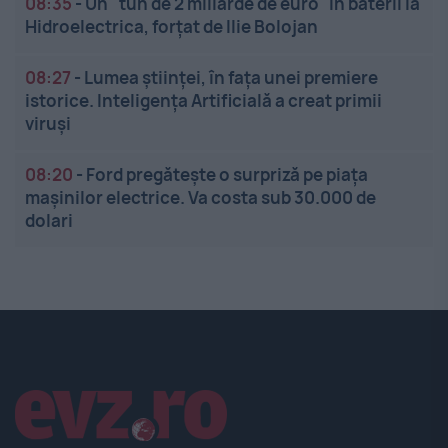
08:35
-
Un "tun de 2 miliarde de euro" în baterii la
Hidroelectrica, forțat de Ilie Bolojan
08:27
-
Lumea științei, în fața unei premiere
istorice. Inteligența Artificială a creat primii
viruși
08:20
-
Ford pregătește o surpriză pe piața
mașinilor electrice. Va costa sub 30.000 de
dolari
Linkuri utile