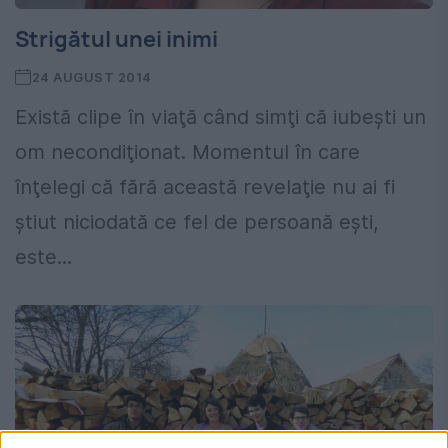
Strigătul unei inimi
24 AUGUST 2014
Există clipe în viaţă când simţi că iubeşti un
om necondiţionat. Momentul în care
înţelegi că fără această revelaţie nu ai fi
ştiut niciodată ce fel de persoană eşti,
este...