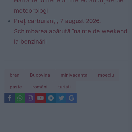
Harta fenomenelor meteo anunțate de
meteorologi
Preț carburanți, 7 august 2026.
Schimbarea apărută înainte de weekend
la benzinării
bran
Bucovina
minivacanta
moeciu
paste
români
turisti