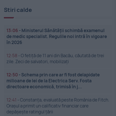
Stiri calde
13:06
-
Ministerul Sănătății schimbă examenul
de medic specialist. Regulile noi intră în vigoare
în 2026
12:58
-
O fetiță de 11 ani din Bacău, căutată de trei
zile. Zeci de salvatori, mobilizați
12:50
-
Schema prin care ar fi fost delapidate
milioane de lei de la Electrica Serv. Fosta
directoare economică, trimisă în j...
12:41
-
Constanța, evaluată peste România de Fitch.
Orașul a primit un calificativ financiar care
depășește ratingul țării