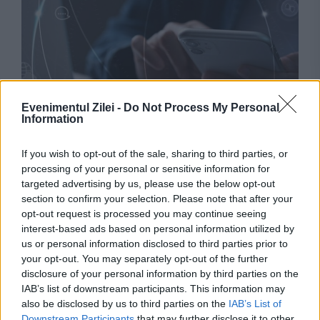
Evenimentul Zilei -
Do Not Process My Personal
Information
SOCIAL
If you wish to opt-out of the sale, sharing to third parties, or
Val de tentative de fraudă pe numele firmelor
processing of your personal or sensitive information for
de curierat. Avertisment lansat de ANCOM
targeted advertising by us, please use the below opt-out
section to confirm your selection. Please note that after your
pentru toți românii
opt-out request is processed you may continue seeing
interest-based ads based on personal information utilized by
us or personal information disclosed to third parties prior to
your opt-out. You may separately opt-out of the further
disclosure of your personal information by third parties on the
IAB’s list of downstream participants. This information may
also be disclosed by us to third parties on the
IAB’s List of
Downstream Participants
that may further disclose it to other