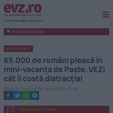
Știri
naționale
coordonare@evzgroup.ro
și
▼ Proiecte speciale
internaționale
|
ACTUALITATE
România
65.000 de români pleacă în
-
mini-vacanța de Paște. VEZI
Evenimentul
cât îi costă distracția!
Zilei
Ionela Săvescu
13 aprilie 2012, 15:59
COMENTEAZĂ ȘTIREA