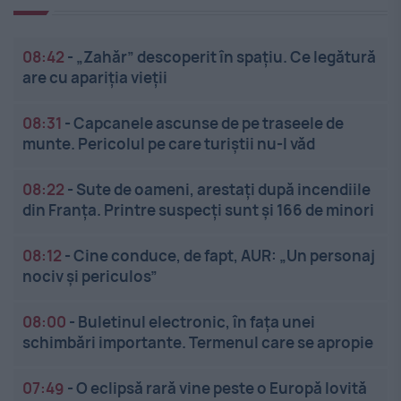
08:42
-
„Zahăr” descoperit în spațiu. Ce legătură
are cu apariția vieții
08:31
-
Capcanele ascunse de pe traseele de
munte. Pericolul pe care turiștii nu-l văd
08:22
-
Sute de oameni, arestați după incendiile
din Franța. Printre suspecți sunt și 166 de minori
08:12
-
Cine conduce, de fapt, AUR: „Un personaj
nociv și periculos”
08:00
-
Buletinul electronic, în fața unei
schimbări importante. Termenul care se apropie
07:49
-
O eclipsă rară vine peste o Europă lovită