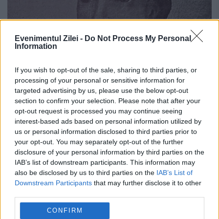
Evenimentul Zilei -
Do Not Process My Personal
Information
If you wish to opt-out of the sale, sharing to third parties, or
Boala tatălui lui Basarab I
processing of your personal or sensitive information for
targeted advertising by us, please use the below opt-out
24 MARTIE 2020
section to confirm your selection. Please note that after your
opt-out request is processed you may continue seeing
Dacă mergem la izvoare, descoperim într-
interest-based ads based on personal information utilized by
un document din 26 noiembrie 1332 al
us or personal information disclosed to third parties prior to
your opt-out. You may separately opt-out of the further
regelui Carol Robert al Ungariei, cel cu
disclosure of your personal information by third parties on the
IAB’s list of downstream participants. This information may
misterioasa bătălie de la Posada, că
also be disclosed by us to third parties on the
IAB’s List of
Basarab I, socotit întemeietorul Țării...
Downstream Participants
that may further disclose it to other
third parties.
CONFIRM