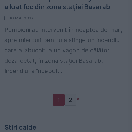
a luat foc din zona staţiei Basarab
10 MAI 2017
Pompierii au intervenit în noaptea de marți
spre miercuri pentru a stinge un incendiu
care a izbucnit la un vagon de călători
dezafectat, în zona stației Basarab.
Incendiul a început...
»
1
2
Stiri calde