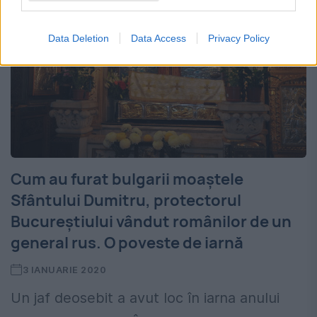
Data Deletion
Data Access
Privacy Policy
Cum au furat bulgarii moaștele
Sfântului Dumitru, protectorul
Bucureștiului vândut românilor de un
general rus. O poveste de iarnă
3 IANUARIE 2020
Un jaf deosebit a avut loc în iarna anului