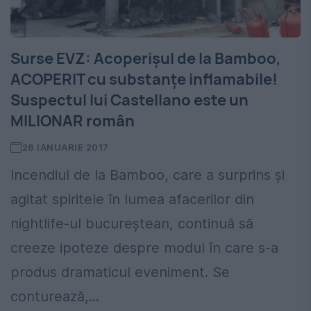
Surse EVZ: Acoperişul de la Bamboo,
ACOPERIT cu substanţe inflamabile!
Suspectul lui Castellano este un
MILIONAR român
26 IANUARIE 2017
Incendiul de la Bamboo, care a surprins şi
agitat spiritele în lumea afacerilor din
nightlife-ul bucureştean, continuă să
creeze ipoteze despre modul în care s-a
produs dramaticul eveniment. Se
conturează,...