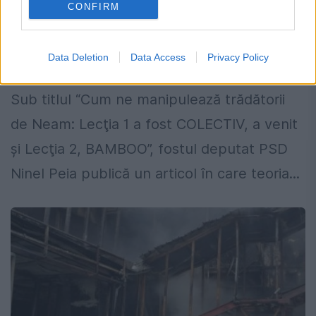
CONFIRM
Fostul deputat PEIA revine cu teoria
CONSPIRAȚIEI și mâna CRIMINALĂ
Data Deletion
Data Access
Privacy Policy
23 IANUARIE 2017
Sub titlul “Cum ne manipulează trădătorii
de Neam: Lecţia 1 a fost COLECTIV, a venit
şi Lecţia 2, BAMBOO”, fostul deputat PSD
Ninel Peia publică un articol în care teoria...