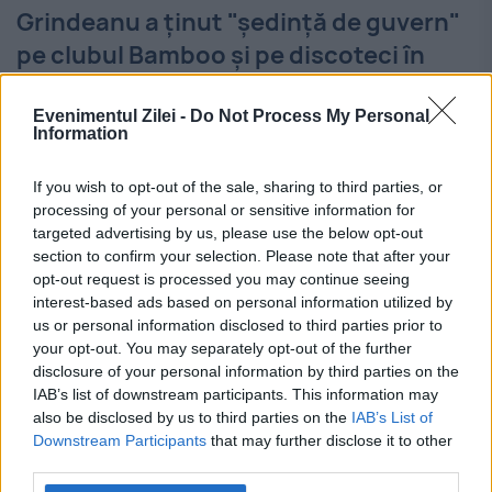
Grindeanu a ţinut "şedinţă de guvern"
pe clubul Bamboo şi pe discoteci în
AEROPORT
Evenimentul Zilei -
Do Not Process My Personal
23 IANUARIE 2017
Information
Prim-ministrul Sorin Grindeanu s-a întâlnit
If you wish to opt-out of the sale, sharing to third parties, or
pe 22 ianuarie 2017, în incinta Aeroportului
processing of your personal or sensitive information for
targeted advertising by us, please use the below opt-out
Internațional Henri Coandă, cu
section to confirm your selection. Please note that after your
opt-out request is processed you may continue seeing
vicepremierul Sevil Shhaideh și ministrul
interest-based ads based on personal information utilized by
Afacerilor Interne, Carmen Dan, pentru a i
us or personal information disclosed to third parties prior to
your opt-out. You may separately opt-out of the further
se prezenta...
disclosure of your personal information by third parties on the
IAB’s list of downstream participants. This information may
also be disclosed by us to third parties on the
IAB’s List of
Downstream Participants
that may further disclose it to other
third parties.