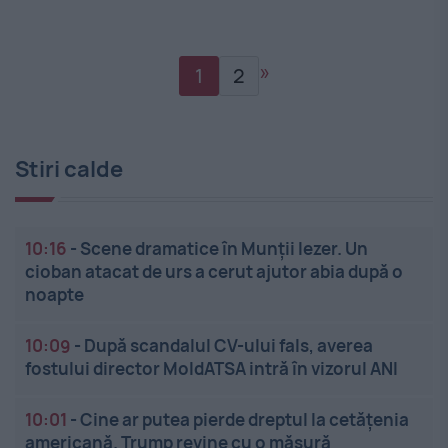
»
1
2
Stiri calde
10:16
-
Scene dramatice în Munții Iezer. Un
cioban atacat de urs a cerut ajutor abia după o
noapte
10:09
-
După scandalul CV-ului fals, averea
fostului director MoldATSA intră în vizorul ANI
10:01
-
Cine ar putea pierde dreptul la cetățenia
americană. Trump revine cu o măsură