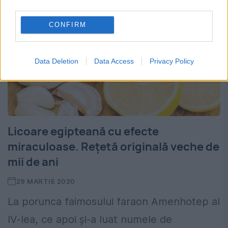
third parties.
CONFIRM
Data Deletion
Data Access
Privacy Policy
Licoare egipteană cu efecte
miraculoase. Rețetă originală veche de
mii de ani
29 MARTIE 2020
La porunca faimosului faraon Amenhotep al
IV-lea, ce apoi și-a luat numele de