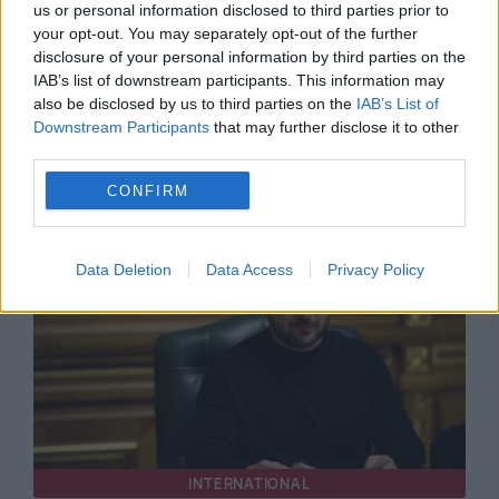
us or personal information disclosed to third parties prior to
your opt-out. You may separately opt-out of the further
disclosure of your personal information by third parties on the
IAB’s list of downstream participants. This information may
INTERNATIONAL
also be disclosed by us to third parties on the
IAB’s List of
Downstream Participants
that may further disclose it to other
Facturi astronomice primite de clienții
third parties.
Amazon. Mai mulți utilizatori s-au trezit cu
CONFIRM
datorii de până la 1,5 trilioane de dolari
Data Deletion
Data Access
Privacy Policy
INTERNATIONAL