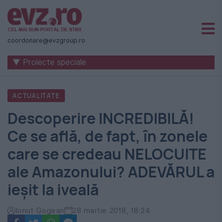
Știri
naționale
coordonare@evzgroup.ro
și
▼ Proiecte speciale
internaționale
|
ACTUALITATE
România
Descoperire INCREDIBILĂ!
-
Ce se află, de fapt, în zonele
Evenimentul
care se credeau NELOCUITE
Zilei
ale Amazonului? ADEVĂRUL a
ieșit la iveală
Ionut Gogean
28 martie 2018, 18:24