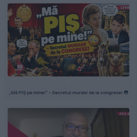
„Mă PIȘ pe mine!” – Secretul murdar de la congrese! 😳