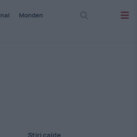
onal
Monden
Stiri calde