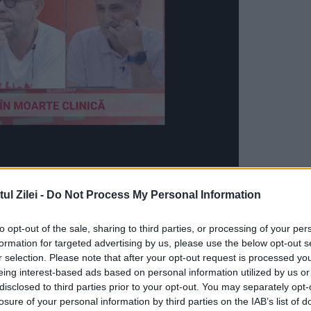
ecum: somnolență, dureri de cap, amețeală,
l Zilei -
Do Not Process My Personal Information
area vederii sau chiar stări de paranoia,
to opt-out of the sale, sharing to third parties, or processing of your per
formation for targeted advertising by us, please use the below opt-out s
r selection. Please note that after your opt-out request is processed y
 atunci când știi că te vei urca la volan.
eing interest-based ads based on personal information utilized by us or
disclosed to third parties prior to your opt-out. You may separately opt-
amona
losure of your personal information by third parties on the IAB’s list of