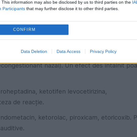
. This information may also be disclosed by us to third parties on the
IA
Participants
that may further disclose it to other third parties.
CONFIRM
cordată o atenție deosebită, întrucât
e alcool
Data Deletion
Data Access
Privacy Policy
(decongestionant nazal). Un efect des întâlnit po
proheptadina, ketotifen levocetirizina,
teza de reacție.
 indometacin, ketorolac, piroxicam, etoricoxib. 
auditive.