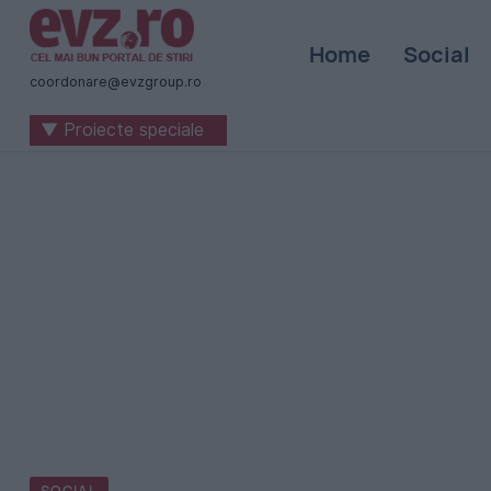
Știri
Home
Social
naționale
coordonare@evzgroup.ro
și
▼ Proiecte speciale
internaționale
|
România
-
Evenimentul
Zilei