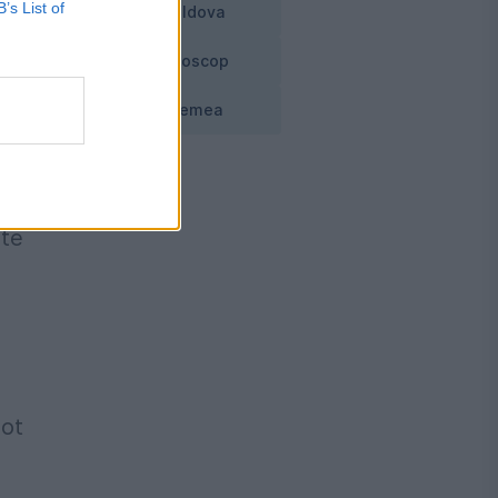
B’s List of
Moldova
Horoscop
Vremea
ate
Pot