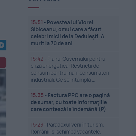
15:51
-
Povestea lui Viorel
Sibiceanu, omul care a făcut
celebri micii de la Dedulești. A
murit la 70 de ani
15:42
-
Planul Guvernului pentru
criză energetică: Restricții de
consum pentru marii consumatori
industriali. Ce se întâmplă ...
15:35
-
Factura PPC are o pagină
de sumar, cu toate informațiile
care contează la îndemână (P)
15:23
-
Paradoxul verii în turism.
Românii își schimbă vacanțele,