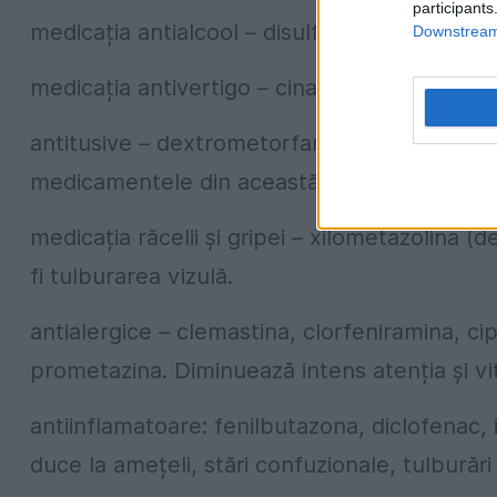
participants
medicația antialcool – disulfiram
Downstream 
medicația antivertigo – cinarizina
antitusive – dextrometorfan. Aici ar trebui a
medicamentele din această clasă pot conțin
medicația răcelii și gripei – xilometazolina 
fi tulburarea vizulă.
antialergice – clemastina, clorfeniramina, ci
prometazina. Diminuează intens atenția și vi
antiinflamatoare: fenilbutazona, diclofenac,
duce la amețeli, stări confuzionale, tulburări 