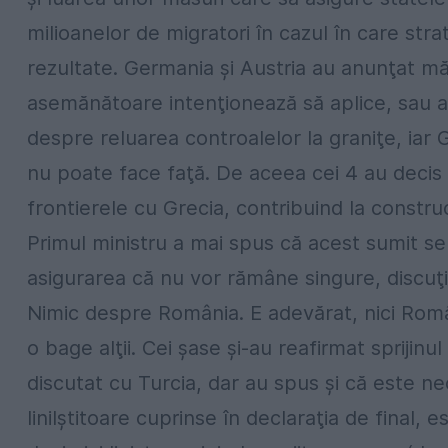
milioanelor de migratori în cazul în care st
rezultate. Germania şi Austria au anunţat mă
asemănătoare intenţionează să aplice, sau a
despre reluarea controalelor la graniţe, iar 
nu poate face faţă. De aceea cei 4 au decis 
frontierele cu Grecia, contribuind la construcţ
Primul ministru a mai spus că acest sumit se 
asigurarea că nu vor rămâne singure, discuţiil
Nimic despre România. E adevărat, nici Româ
o bage alţii. Cei şase şi-au reafirmat sprijin
discutat cu Turcia, dar au spus şi că este ne
linilştitoare cuprinse în declaraţia de final, 