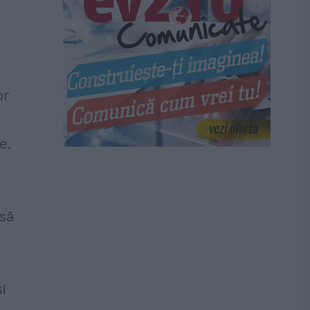
or
e.
 să
i