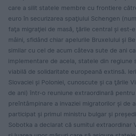
care a silit statele membre cu frontiere căt
euro în securizarea spaţiului Schengen (numai
faţa migraţiei de masă, ţările central şi est-
mâini, sfidând chiar apelurile Bruxelului şi B
similar cu cel de acum câteva sute de ani ca 
implementare de acela, statele din regiune 
viabilă de solidaritate europeană extinsă. Ieri,
Slovaciei şi Poloniei, cunoscute şi ca ţările
de ani) într-o reuniune extraordinară pentr
preîntâmpinare a invaziei migratorilor şi de 
participat şi primul ministru bulgar şi preşe
Sobotka a declarat că sumitul extraordinar 
şi luarea unor măsuri care să asigure statele