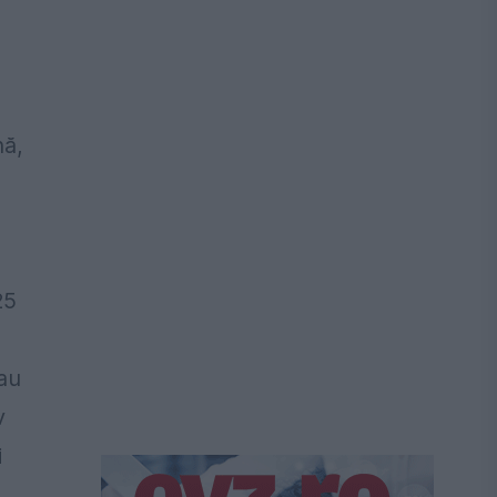
nă,
25
 au
v
i