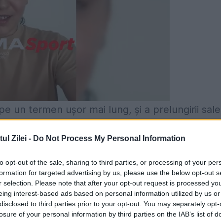
, pe un termen uşor mai lung, şi a prelungirii sale
ogurile antisistem ale dreptei şi de mass-media
l Zilei -
Do Not Process My Personal Information
la toate nivelurile. Astăzi despre acest pericol
 clocotului populaţiei, Franţa, ca o găină lăsat
to opt-out of the sale, sharing to third parties, or processing of your per
formation for targeted advertising by us, please use the below opt-out s
Pas! Şi o lasă pe Merkel cu fustele ridicate de
r selection. Please note that after your opt-out request is processed y
eing interest-based ads based on personal information utilized by us or
t în Germania, unde până şi turcii cu vechime şi
disclosed to third parties prior to your opt-out. You may separately opt-
lternativa pentru Germania. Acest pericol nu m
losure of your personal information by third parties on the IAB’s list of