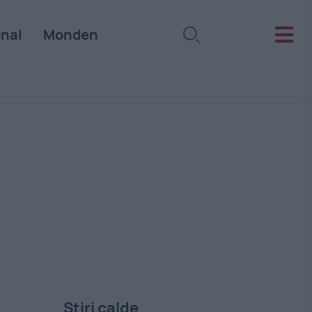
onal
Monden
Stiri calde