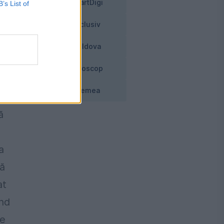
SmartDigi
B’s List of
Exclusiv
Moldova
,
Horoscop
an
Vremea
ă
a
să
at
ind
ne