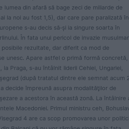
re lumea din afară să bage zeci de miliarde de
 la noi au fost 1,5), dar care pare paralizată în
europene s-au decis să-şi ia singure soarta în
erlinului. În fata unui pericol de invazie musulma
posibile rezultate, dar diferit ca mod de
se unesc. Apare astfel o primă formă concretă,
 la Praga, s-au întâlnit liderii Cehiei, Ungariei,
 Vişegrad (după tratatul dintre ele semnat acum 
u a decide împreună asupra modalităţilor de
aşezare a acestora în această zonă. La întâlnire
dintele Macedoniei. Primul ministru ceh, Bohusla
Visegrad 4 are ca scop promovarea unor politic
 din Balcani că nu vor rămâne singure în faţa