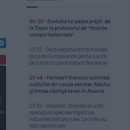
00:20
-
Evoluția lui pește prăjit: de
la Topor la profesorul de ”finanțe
comportamentale”
23:55
-
Destinația turistică mortală:
locul din Europa unde peste o sută
de turiști își pierd viața în fiecare an
23:46
-
Fermierii francezi schimbă
culturile din cauza secetei. Năutul
și lintea câștigă teren în Alsacia
23:39
-
Volodimir Zelenski anunță
operațiuni speciale împotriva
industriei militare ruse. Ce ținte au
fost identificate