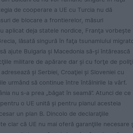
rategia de cooperare a UE cu Turcia nu dă
suri de blocare a frontierelor, măsuri
u aplicat deja statele nordice, Franţa vorbeşte
Grecia, lăsată singură în faţa tsunamiului migrat
să ajute Bulgaria şi Macedonia să-şi întărească
iile militare de apărare dar şi cu forţe de poliţi
adresează şi Serbiei, Croaţiei şi Sloveniei cu
e urmând să continue între întâlnirile la vârf.
nia nu s-a prea „băgat în seamă”. Atunci de ce
ul pentru o UE unită şi pentru planul acesteia
cesar un plan B. Dincolo de declaraţiile
este clar că UE nu mai oferă garanţiile necesare ş