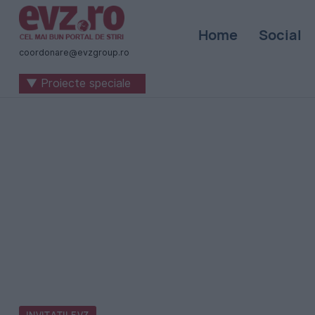
Știri
Home
Social
naționale
coordonare@evzgroup.ro
și
▼ Proiecte speciale
internaționale
|
România
-
Evenimentul
Zilei