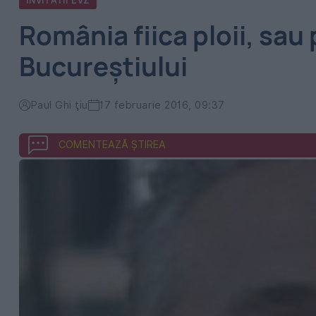
INVITATII EVZ
România fiica ploii, sau 
Bucureştiului
Paul Ghi ţiu
17 februarie 2016, 09:37
COMENTEAZĂ ȘTIREA