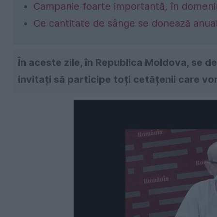
Campanie foarte importantă, în domeniu
Ce cantitate de sânge se donează anual ș
În aceste zile, în Republica Moldova, se 
invitați să participe toți cetățenii care v