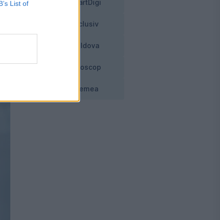
SmartDigi
B’s List of
Exclusiv
Moldova
Horoscop
Vremea