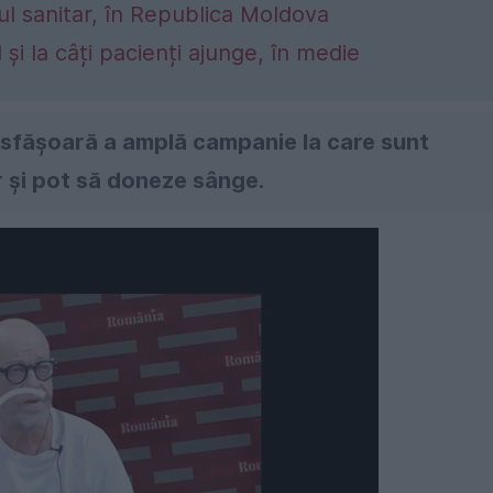
l sanitar, în Republica Moldova
i la câți pacienți ajunge, în medie
desfășoară a amplă campanie la care sunt
or și pot să doneze sânge.