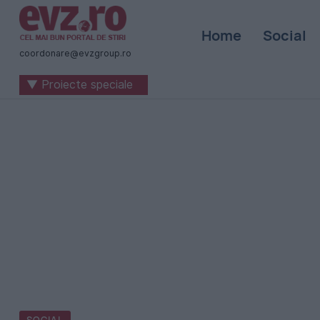
Știri
Home
Social
naționale
coordonare@evzgroup.ro
și
▼ Proiecte speciale
internaționale
|
România
-
Evenimentul
Zilei