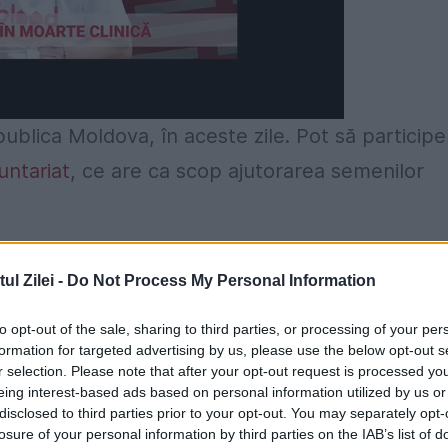
blica Moldova, în aceste zile. Pot să participe
untariat
, ce are ca scop ajutorarea semenilor
e instituții de învățământ din țară s-au mobiliza
l Zilei -
Do Not Process My Personal Information
c în cadrul Campaniei de donare voluntară a
nsfuzie
a Sângelui.
to opt-out of the sale, sharing to third parties, or processing of your per
formation for targeted advertising by us, please use the below opt-out s
meniul sanitar, în Republica Moldov
r selection. Please note that after your opt-out request is processed y
eing interest-based ads based on personal information utilized by us or
disclosed to third parties prior to your opt-out. You may separately opt-
a de stat din Comrat. Acolo unde o echipă mobilă
losure of your personal information by third parties on the IAB’s list of