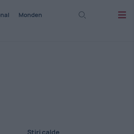
onal
Monden
Stiri calde