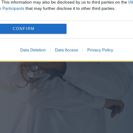
t un punct de recoltare a sângelui.
. This information may also be disclosed by us to third parties on the
IA
Participants
that may further disclose it to other third parties.
CONFIRM
Data Deletion
Data Access
Privacy Policy