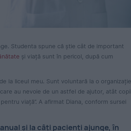
nge. Studenta spune că știe cât de important
ănătate
și viață sunt în pericol, după cum
 la liceul meu. Sunt voluntară la o organizați
care au nevoie de un astfel de ajutor, atât copii
ă pentru viață”. A afirmat Diana, conform sursei
ual și la câți pacienți ajunge, în