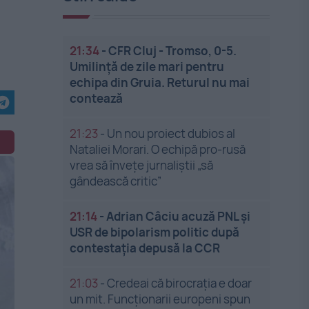
a
21:34
-
CFR Cluj - Tromso, 0-5.
Umilință de zile mari pentru
echipa din Gruia. Returul nu mai
contează
21:23
-
Un nou proiect dubios al
Nataliei Morari. O echipă pro-rusă
vrea să înveţe jurnaliştii „să
gândească critic”
21:14
-
Adrian Câciu acuză PNL și
USR de bipolarism politic după
contestația depusă la CCR
21:03
-
Credeai că birocrația e doar
un mit. Funcționarii europeni spun