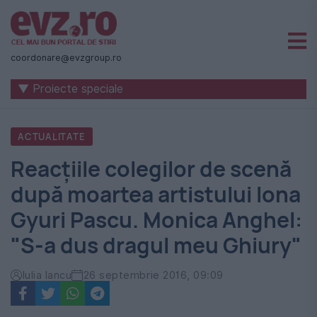
Știri
naționale
coordonare@evzgroup.ro
și
▼ Proiecte speciale
internaționale
|
ACTUALITATE
România
Reacţiile colegilor de scenă
-
după moartea artistului Iona
Evenimentul
Gyuri Pascu. Monica Anghel:
Zilei
"S-a dus dragul meu Ghiury"
Iulia Iancu
26 septembrie 2016, 09:09