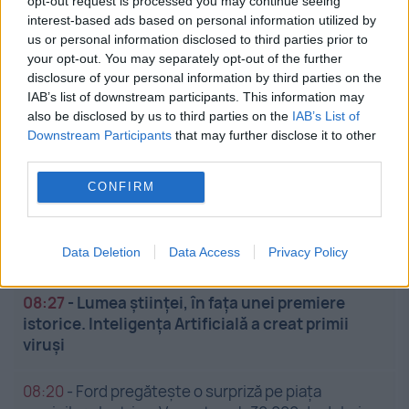
opt-out request is processed you may continue seeing
interest-based ads based on personal information utilized by
08:58
-
Ardei copți la borcan pentru iarnă.
us or personal information disclosed to third parties prior to
Secretul marinadei care le păstrează aroma
your opt-out. You may separately opt-out of the further
disclosure of your personal information by third parties on the
IAB’s list of downstream participants. This information may
08:50
-
Decizia luată de SUA schimbă din nou
also be disclosed by us to third parties on the
IAB’s List of
războiul din Ucraina. Efectele se văd deja în Rusia
Downstream Participants
that may further disclose it to other
third parties.
08:43
-
Evoluția lui pește prăjit: de la Topor la
profesorul de „finanțe comportamentale”
CONFIRM
08:35
-
Un "tun de 2 miliarde de euro" în baterii la
Data Deletion
Data Access
Privacy Policy
Hidroelectrica, forțat de Ilie Bolojan
08:27
-
Lumea științei, în fața unei premiere
istorice. Inteligența Artificială a creat primii
viruși
08:20
-
Ford pregătește o surpriză pe piața