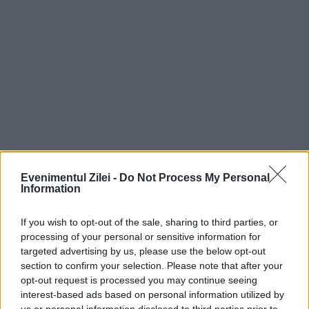
Evenimentul Zilei -
Do Not Process My Personal
Information
If you wish to opt-out of the sale, sharing to third parties, or
Stiri calde
processing of your personal or sensitive information for
targeted advertising by us, please use the below opt-out
section to confirm your selection. Please note that after your
opt-out request is processed you may continue seeing
20:01
-
Atac armat într-o școală din Thailanda:
interest-based ads based on personal information utilized by
nouă morți și 23 de răniți