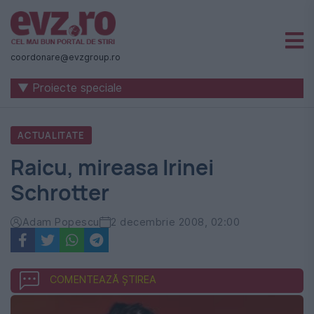
Știri
naționale
coordonare@evzgroup.ro
și
▼ Proiecte speciale
internaționale
|
ACTUALITATE
România
Raicu, mireasa Irinei
-
Schrotter
Evenimentul
Zilei
Adam Popescu
2 decembrie 2008, 02:00
COMENTEAZĂ ȘTIREA