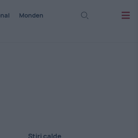
onal
Monden
Stiri calde