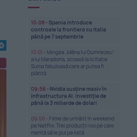
10:08
-
Spania introduce
controale la frontiera cu Italia
până pe 7 septembrie
10:01
-
Mingea „Mâna lui Dumnezeu”
a lui Maradona, scoasă la licitație.
Suma fabuloasă care ar putea fi
plătită
09:56
-
Nvidia susține masiv în
infrastructura AI. Investiție de
până la 3 miliarde de dolari
09:50
-
Filme de urmărit în weekend
pe Netflix. Trei producții noi pe care
merită să le pui pe listă