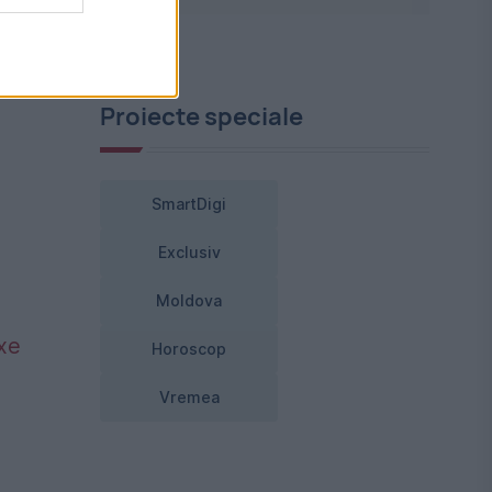
Proiecte speciale
SmartDigi
Exclusiv
Moldova
axe
Horoscop
Vremea