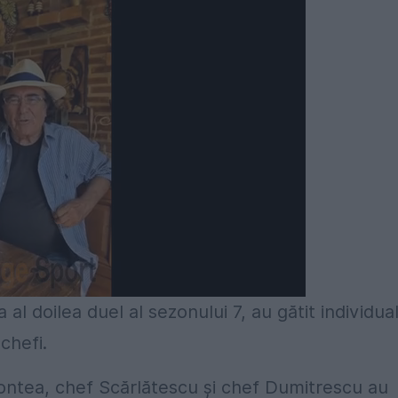
al doilea duel al sezonului 7, au gătit individual
 chefi.
Bontea, chef Scărlătescu și chef Dumitrescu au