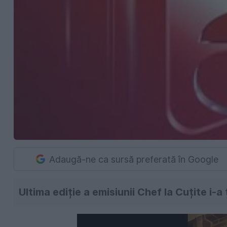
Adaugă-ne ca sursă preferată în Google
Ultima ediție a emisiunii Chef la Cuțite i-a