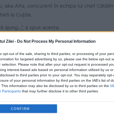
u, aka Alfa, concurent în echipa lui chef Cătălin
efi la Cuțite.
 ajung...”, a spus acesta.
duelul, iar celelalte două echipe din competiția
l Zilei -
Do Not Process My Personal Information
 Sorin Bontea părea să aibă avantaj cu trei farfur
to opt-out of the sale, sharing to third parties, or processing of your per
iile echipei lui Chef Florin Dumitrescu!
formation for targeted advertising by us, please use the below opt-out s
r selection. Please note that after your opt-out request is processed y
eing interest-based ads based on personal information utilized by us or
frățică, nu s-a întâmplat asta niciodată ca doi
disclosed to third parties prior to your opt-out. You may separately opt-
deodată să vină pachet, toate, către cel care ave
losure of your personal information by third parties on the IAB’s list of
. This information may also be disclosed by us to third parties on the
IA
Participants
that may further disclose it to other third parties.
CONFIRM