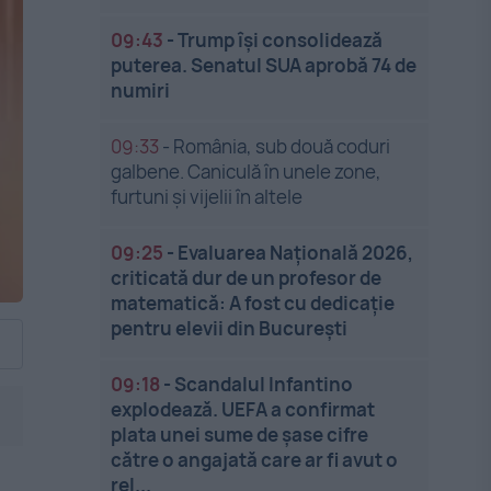
09:43
-
Trump își consolidează
puterea. Senatul SUA aprobă 74 de
numiri
09:33
-
România, sub două coduri
galbene. Caniculă în unele zone,
furtuni și vijelii în altele
09:25
-
Evaluarea Națională 2026,
criticată dur de un profesor de
matematică: A fost cu dedicație
pentru elevii din București
09:18
-
Scandalul Infantino
explodează. UEFA a confirmat
plata unei sume de șase cifre
către o angajată care ar fi avut o
rel...