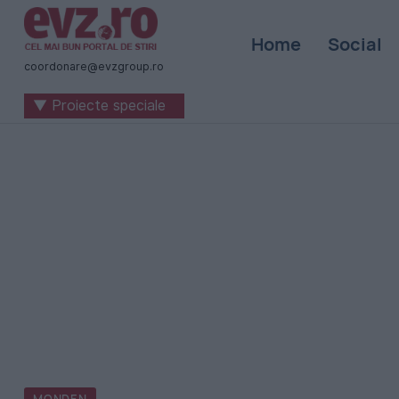
Știri
Home
Social
naționale
coordonare@evzgroup.ro
și
▼ Proiecte speciale
internaționale
|
România
-
Evenimentul
Zilei