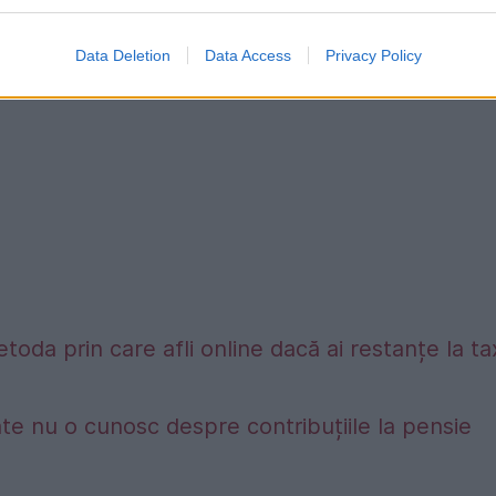
Data Deletion
Data Access
Privacy Policy
etoda prin care afli online dacă ai restanțe la t
te nu o cunosc despre contribuțiile la pensie