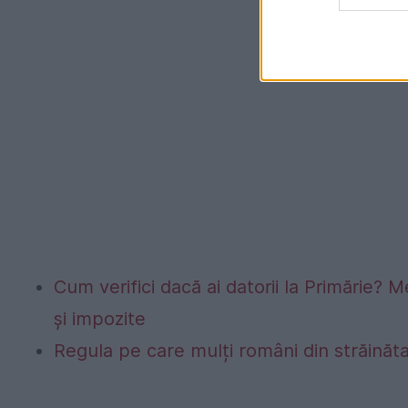
Cum verifici dacă ai datorii la Primărie? M
și impozite
Regula pe care mulți români din străinăta