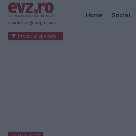
Știri
Home
Social
naționale
coordonare@evzgroup.ro
și
▼ Proiecte speciale
internaționale
|
România
-
Evenimentul
Zilei