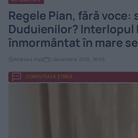
ACTUALITATE
Regele Pian, fără voce: 
Duduienilor? Interlopul
înmormântat în mare se
Andreea Vlad
3 decembrie 2020, 18:09
COMENTEAZĂ ȘTIREA