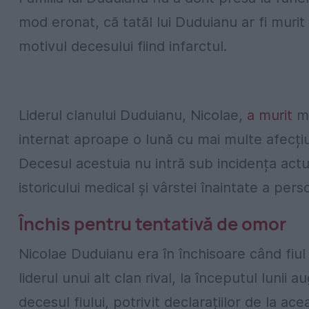
mod eronat, că tatăl lui Duduianu ar fi muri
motivul decesului fiind infarctul.
Liderul clanului Duduianu, Nicolae,
a murit
ma
internat aproape o lună cu mai multe afecțiun
Decesul acestuia nu intră sub incidența actu
istoricului medical și vârstei înaintate a pers
Închis pentru tentativă de omor
Nicolae Duduianu era în închisoare când fiul
liderul unui alt clan rival, la începutul lunii 
decesul fiului, potrivit declarațiilor de la ac