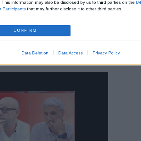
. This information may also be disclosed by us to third parties on the
IA
Participants
that may further disclose it to other third parties.
CONFIRM
ului clan Duduianu, care a făcut legea în lume
-o discreție totală. Moartea lui Nicolae Duduian
Data Deletion
Data Access
Privacy Policy
 fiului său, Emi Pian și lasă un vid de putere.