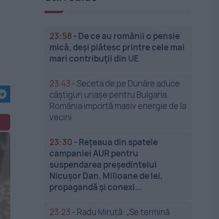
23:58
-
De ce au românii o pensie
mică, deși plătesc printre cele mai
mari contribuții din UE
23:43
-
Seceta de pe Dunăre aduce
câștiguri uriașe pentru Bulgaria.
România importă masiv energie de la
vecini
23:30
-
Rețeaua din spatele
campaniei AUR pentru
suspendarea președintelui
Nicușor Dan. Milioane de lei,
propagandă și conexi...
23:23
-
Radu Miruță: „Se termină