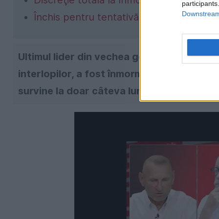
Discreţie totală la înmormântare
participants
Downstream 
Închis pentru tentativă de omor
Ultimul lider din vechea generație a temut
interlopilor, a fost înmormântat, joi, într
survine la doar câteva luni de la asasinarea