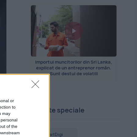
Importul muncitorilor din Sri Lanka,
explicat de un antreprenor român.
Sunt destul de volatili
sonal or
ection to
Proiecte speciale
ou may
 personal
out of the
 downstream
SmartDigi