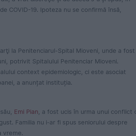
t de COVID-19. Ipoteza nu se confirmă însă,
rţi la Penitenciarul-Spital Mioveni, unde a fost
i, potrivit Spitalului Penitenciar Mioveni.
alului context epidemiologic, ci este asociat
oanei, a anunțat instituția.
 său,
Emi Pian
, a fost ucis în urma unui conflict 
august. Familia nu i-ar fi spus seniorului despre
ea vreme.