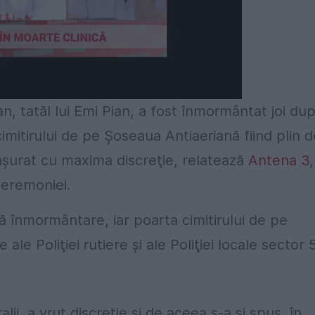
ian, tatăl lui Emi Pian, a fost înmormântat joi du
cimitirului de pe Şoseaua Antiaeriană fiind plin d
sfăşurat cu maxima discreţie, relatează
Antena 3
,
ceremoniei.
ă înmormântare, iar poarta cimitirului de pe
le Poliţiei rutiere şi ale Poliţiei locale sector 5
lii, a vrut discreţie şi de aceea s-a şi spus, în