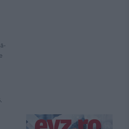
pă-
e
.