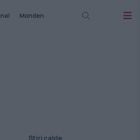
onal
Monden
Stiri calde