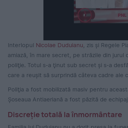
Interlopul
Nicolae Duduianu
, zis și Regele P
amiază, în mare secret, pe străzile din jurul 
poliţie. Totul s-a ţinut sub secret şi s-a de
care a reușit să surprindă câteva cadre ale 
Poliţia a fost mobilizată masiv pentru aceast
Şoseaua Antiaeriană a fost păzită de echipaje a
Discreţie totală la înmormântare
Familia lui Duduianu nu a dorit presa la funera