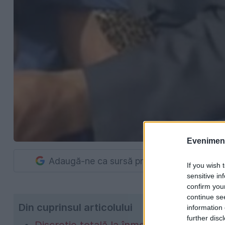
Evenimentu
Adaugă-ne ca sursă preferată în Google
If you wish 
sensitive in
confirm you
continue se
Din cuprinsul articolului
information 
further disc