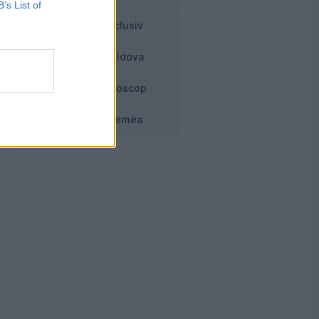
B’s List of
Exclusiv
Moldova
a
Horoscop
u
Vremea