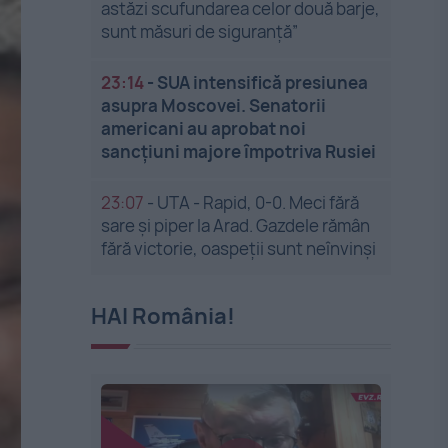
astăzi scufundarea celor două barje,
sunt măsuri de siguranţă”
23:14
-
SUA intensifică presiunea
asupra Moscovei. Senatorii
americani au aprobat noi
sancțiuni majore împotriva Rusiei
23:07
-
UTA - Rapid, 0-0. Meci fără
sare și piper la Arad. Gazdele rămân
fără victorie, oaspeții sunt neînvinși
HAI România!