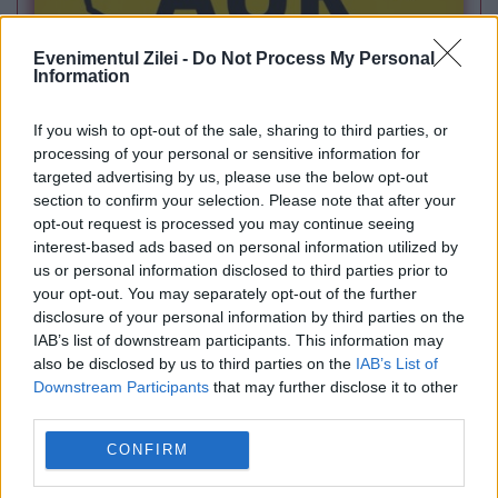
Evenimentul Zilei -
Do Not Process My Personal
Information
POLITICA
If you wish to opt-out of the sale, sharing to third parties, or
Legea biodiversității a trecut de Comisia
processing of your personal or sensitive information for
targeted advertising by us, please use the below opt-out
Juridică și de Mediu. Tensiuni între AUR și
section to confirm your selection. Please note that after your
USR din cauza termenilor din proiect
opt-out request is processed you may continue seeing
interest-based ads based on personal information utilized by
us or personal information disclosed to third parties prior to
your opt-out. You may separately opt-out of the further
disclosure of your personal information by third parties on the
IAB’s list of downstream participants. This information may
also be disclosed by us to third parties on the
IAB’s List of
Downstream Participants
that may further disclose it to other
third parties.
CONFIRM