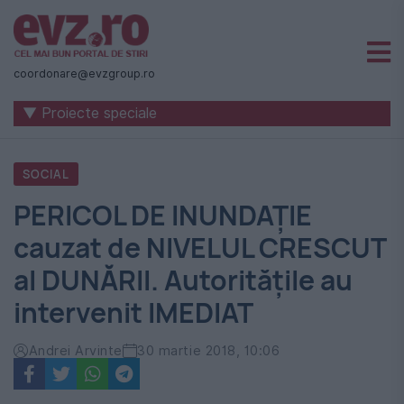
Știri
naționale
coordonare@evzgroup.ro
și
▼ Proiecte speciale
internaționale
|
SOCIAL
România
PERICOL DE INUNDAȚIE
-
cauzat de NIVELUL CRESCUT
Evenimentul
al DUNĂRII. Autoritățile au
Zilei
intervenit IMEDIAT
Andrei Arvinte
30 martie 2018, 10:06