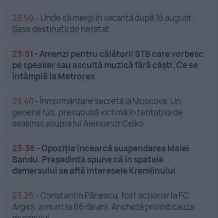
23:59
-
Unde să mergi în vacanță după 15 august.
Șase destinații de neratat
23:51
-
Amenzi pentru călătorii STB care vorbesc
pe speaker sau ascultă muzică fără căști. Ce se
întâmplă la Metrorex
23:40
-
Înmormântare secretă la Moscova: Un
general rus, presupusă victimă în tentativa de
asasinat asupra lui Aleksandr Ceiko
23:36
-
Opoziția încearcă suspendarea Maiei
Sandu. Președinta spune că în spatele
demersului se află interesele Kremlinului
23:26
-
Constantin Pănescu, fost acționar la FC
Argeș, a murit la 66 de ani. Anchetă privind cauza
decesului