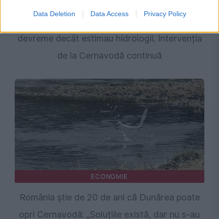
SOCIAL
Data Deletion
Data Access
Privacy Policy
Dunărea a atins un nou minim istoric mai
devreme decât estimau hidrologii. Intervenția
de la Cernavodă continuă
ECONOMIE
România știe de 20 de ani că Dunărea poate
opri Cernavodă: „Soluțiile există, dar nu s-au