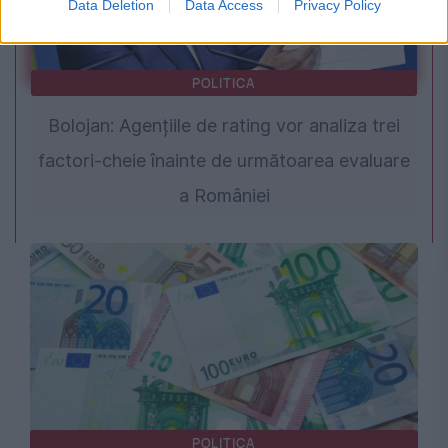
Data Deletion
Data Access
Privacy Policy
POLITICA
Bolojan: Agențiile de rating vor analiza trei
factori-cheie înainte de următoarea evaluare
a României
POLITICA