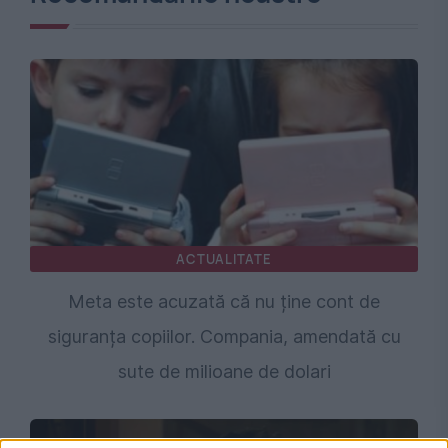
ACTUALITATE
Meta este acuzată că nu ține cont de
siguranța copiilor. Compania, amendată cu
sute de milioane de dolari