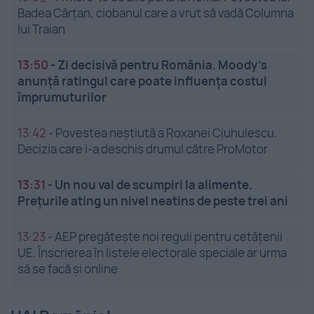
Badea Cârțan, ciobanul care a vrut să vadă Columna
lui Traian
13:50
-
Zi decisivă pentru România. Moody’s
anunță ratingul care poate influența costul
împrumuturilor
13:42
-
Povestea neștiută a Roxanei Ciuhulescu.
Decizia care i-a deschis drumul către ProMotor
13:31
-
Un nou val de scumpiri la alimente.
Prețurile ating un nivel neatins de peste trei ani
13:23
-
AEP pregătește noi reguli pentru cetățenii
UE. Înscrierea în listele electorale speciale ar urma
să se facă și online