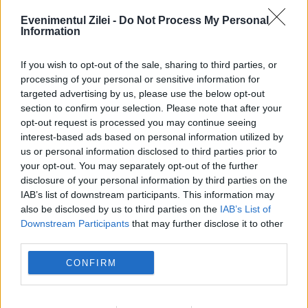
Evenimentul Zilei -
Do Not Process My Personal
Information
If you wish to opt-out of the sale, sharing to third parties, or
processing of your personal or sensitive information for
targeted advertising by us, please use the below opt-out
section to confirm your selection. Please note that after your
MONDEN
opt-out request is processed you may continue seeing
interest-based ads based on personal information utilized by
A murit Mary Egida Rivera, actrița care a
us or personal information disclosed to third parties prior to
your opt-out. You may separately opt-out of the further
interpretat-o pe bunica lui Ned în „Spider-Man:
disclosure of your personal information by third parties on the
No Way Home”
IAB’s list of downstream participants. This information may
also be disclosed by us to third parties on the
IAB’s List of
Downstream Participants
that may further disclose it to other
third parties.
CONFIRM