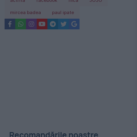
actrita
facebook
fiica
JOJO
mircea badea
paul ipate
Recomandările noastre