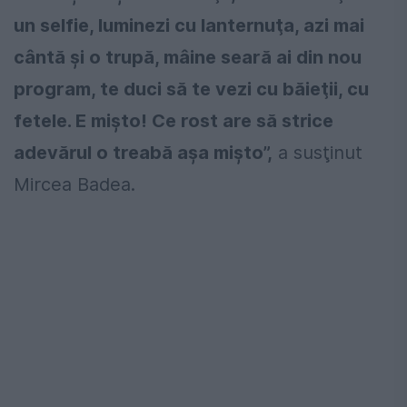
un selfie, luminezi cu lanternuţa, azi mai
cântă şi o trupă, mâine seară ai din nou
program, te duci să te vezi cu băieţii, cu
fetele. E mişto! Ce rost are să strice
adevărul o treabă aşa mişto”,
a susţinut
Mircea Badea.