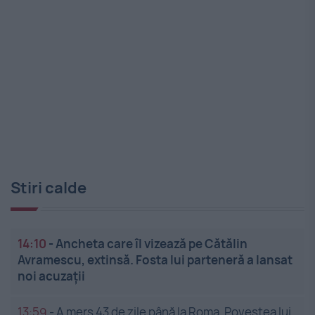
Stiri calde
14:10
-
Ancheta care îl vizează pe Cătălin
Avramescu, extinsă. Fosta lui parteneră a lansat
noi acuzații
13:59
-
A mers 43 de zile până la Roma. Povestea lui