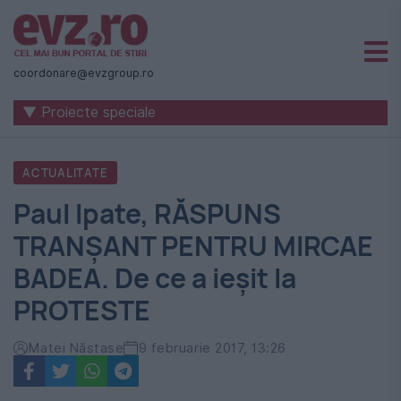
Știri
naționale
coordonare@evzgroup.ro
și
▼ Proiecte speciale
internaționale
|
ACTUALITATE
România
Paul Ipate, RĂSPUNS
-
TRANȘANT PENTRU MIRCAE
Evenimentul
BADEA. De ce a ieșit la
Zilei
PROTESTE
Matei Năstase
9 februarie 2017, 13:26