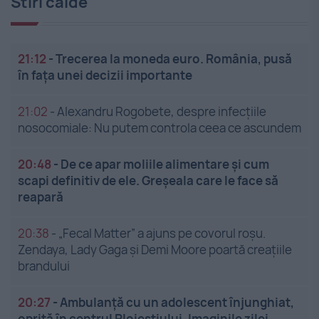
Stiri calde
21:12
-
Trecerea la moneda euro. România, pusă
în fața unei decizii importante
21:02
-
Alexandru Rogobete, despre infecțiile
nosocomiale: Nu putem controla ceea ce ascundem
20:48
-
De ce apar moliile alimentare și cum
scapi definitiv de ele. Greșeala care le face să
reapară
20:38
-
„Fecal Matter” a ajuns pe covorul roșu.
Zendaya, Lady Gaga și Demi Moore poartă creațiile
brandului
20:27
-
Ambulanță cu un adolescent înjunghiat,
oprită în centrul Ploieștiului. Imaginile zilei