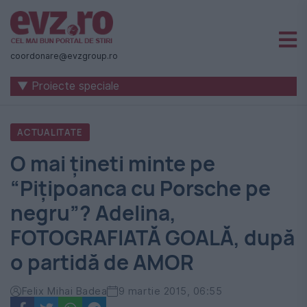
Știri
naționale
coordonare@evzgroup.ro
și
▼ Proiecte speciale
internaționale
|
ACTUALITATE
România
O mai ţineti minte pe
-
“Piţipoanca cu Porsche pe
Evenimentul
negru”? Adelina,
Zilei
FOTOGRAFIATĂ GOALĂ, după
o partidă de AMOR
Felix Mihai Badea
9 martie 2015, 06:55