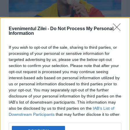
SPORT
Evenimentul Zilei -
Do Not Process My Personal
Information
David Popovici a căzut în patima unui viciu
If you wish to opt-out of the sale, sharing to third parties, or
extrem de costisitor. A scos din buzunar
processing of your personal or sensitive information for
jumătate de milion de euro
targeted advertising by us, please use the below opt-out
section to confirm your selection. Please note that after your
opt-out request is processed you may continue seeing
interest-based ads based on personal information utilized by
us or personal information disclosed to third parties prior to
your opt-out. You may separately opt-out of the further
disclosure of your personal information by third parties on the
IAB’s list of downstream participants. This information may
also be disclosed by us to third parties on the
IAB’s List of
Downstream Participants
that may further disclose it to other
third parties.