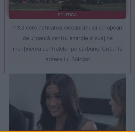
POLITICA
PSD cere activarea mecanismului european
de urgență pentru energie și susține
menținerea centralelor pe cărbune. Critici la
adresa lui Bolojan
MONDEN