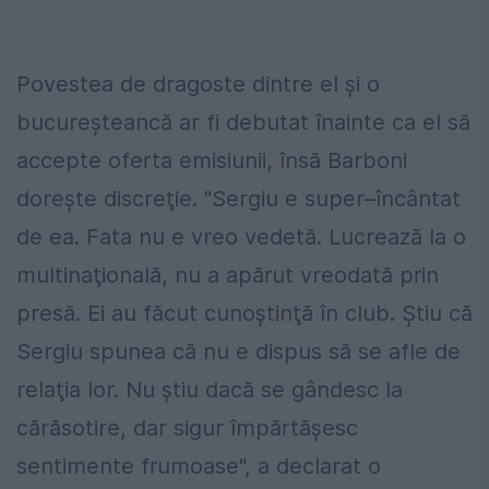
Povestea de dragoste dintre el şi o
bucureşteancă ar fi debutat înainte ca el să
accepte oferta emisiunii, însă Barboni
doreşte discreţie. "Sergiu e super–încântat
de ea. Fata nu e vreo vedetă. Lucrează la o
multinaţională, nu a apărut vreodată prin
presă. Ei au făcut cunoştinţă în club. Ştiu că
Sergiu spunea că nu e dispus să se afle de
relaţia lor. Nu ştiu dacă se gândesc la
cărăsotire, dar sigur împărtăşesc
sentimente frumoase", a declarat o