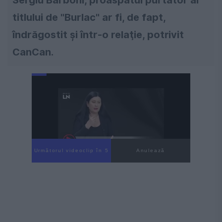
Sergiu Barboni, proaspătul purtător al
titlului de "Burlac" ar fi, de fapt,
îndrăgostit şi într-o relaţie, potrivit
CanCan.
Următorul videoclip în 4
Anulează