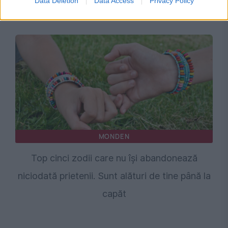
Data Deletion
Data Access
Privacy Policy
carieră și dragoste
MONDEN
Top cinci zodii care nu își abandonează
niciodată prietenii. Sunt alături de tine până la
capăt