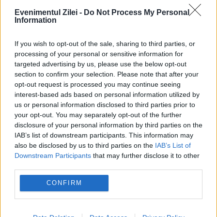
Evenimentul Zilei -
Do Not Process My Personal
Meghan Markle, acuzată că nu se desprinde
Information
de imaginea regală: Ar trebui să înceteze
If you wish to opt-out of the sale, sharing to third parties, or
această încercare bizară
processing of your personal or sensitive information for
targeted advertising by us, please use the below opt-out
section to confirm your selection. Please note that after your
opt-out request is processed you may continue seeing
interest-based ads based on personal information utilized by
us or personal information disclosed to third parties prior to
your opt-out. You may separately opt-out of the further
disclosure of your personal information by third parties on the
IAB’s list of downstream participants. This information may
also be disclosed by us to third parties on the
IAB’s List of
Downstream Participants
that may further disclose it to other
third parties.
MONDEN
CONFIRM
Patru zodii pentru care lucrurile încep să se
așeze pe 5 august. Vești bune pentru bani,