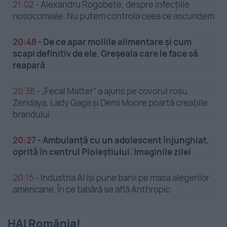
21:02
-
Alexandru Rogobete, despre infecțiile
nosocomiale: Nu putem controla ceea ce ascundem
20:48
-
De ce apar moliile alimentare și cum
scapi definitiv de ele. Greșeala care le face să
reapară
20:38
-
„Fecal Matter” a ajuns pe covorul roșu.
Zendaya, Lady Gaga și Demi Moore poartă creațiile
brandului
20:27
-
Ambulanță cu un adolescent înjunghiat,
oprită în centrul Ploieștiului. Imaginile zilei
20:15
-
Industria AI își pune banii pe masa alegerilor
americane. În ce tabără se află Anthropic
HAI România!