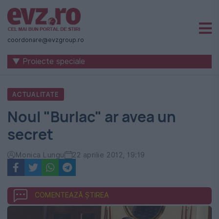
Știri
naționale
coordonare@evzgroup.ro
și
▼ Proiecte speciale
internaționale
|
ACTUALITATE
România
Noul "Burlac" ar avea un
-
secret
Evenimentul
Zilei
Monica Lungu
22 aprilie 2012, 19:19
COMENTEAZĂ ȘTIREA