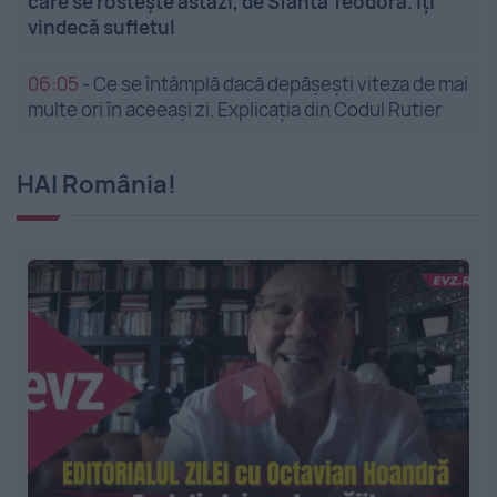
care se rostește astăzi, de Sfânta Teodora. Îți
vindecă sufletul
06:05
-
Ce se întâmplă dacă depășești viteza de mai
multe ori în aceeași zi. Explicația din Codul Rutier
HAI România!