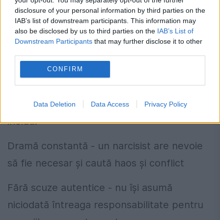
facă față unei conversații după ce relația
disclosure of your personal information by third parties on the
IAB’s list of downstream participants. This information may
lor s-a încheiat. Nu înseamnă neapărat că
also be disclosed by us to third parties on the
IAB’s List of
este un narcisist agresiv.
Downstream Participants
that may further disclose it to other
third parties.
Cum recunoști un narcisist?
CONFIRM
Potrivit Dr. Davies, unele semne că ai putea
fi implicat sau în preajma unui narcisist
Data Deletion
Data Access
Privacy Policy
includ:
Dramă constantă - un narcisist are nevoie
să fie necesar și caută haos și conflict
Fără scuze autentice - nu își asumă
niciodată întreaga responsabilitate pentru