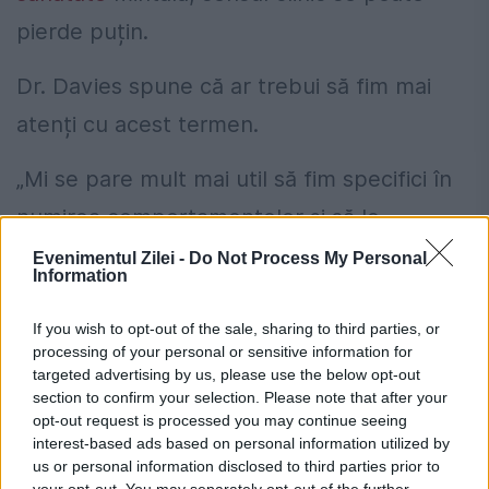
pierde puțin.
Dr. Davies spune că ar trebui să fim mai
atenți cu acest termen.
„Mi se pare mult mai util să fim specifici în
numirea comportamentelor și să le
separăm. De exemplu, o prietenă de-a mea
Evenimentul Zilei -
Do Not Process My Personal
Information
și-a numit recent fostul narcisist pentru că
a abandonat-o brusc după ce s-au
If you wish to opt-out of the sale, sharing to third parties, or
processing of your personal or sensitive information for
despărțit.
targeted advertising by us, please use the below opt-out
section to confirm your selection. Please note that after your
opt-out request is processed you may continue seeing
„A fi abandonat brusc este, desigur, oribil,
interest-based ads based on personal information utilized by
dar este posibil ca el să nu fi fost capabil să
us or personal information disclosed to third parties prior to
your opt-out. You may separately opt-out of the further