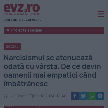
Știri
naționale
coordonare@evzgroup.ro
și
▼ Proiecte speciale
internaționale
|
SOCIAL
România
Narcisismul se atenuează
-
odată cu vârsta. De ce devin
Evenimentul
oamenii mai empatici când
Zilei
îmbătrânesc
Livia Bardas
13 iulie 2024, 13:48