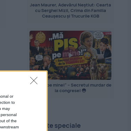
Jean Maurer, Adevărul Neștiut: Cearta
cu Serghei Mizil, Crima din Familia
Ceaușescu și Trucurile KGB
„Mă PIȘ pe mine!” – Secretul murdar de
la congrese! 😳
sonal or
ection to
ou may
 personal
out of the
Proiecte speciale
 downstream