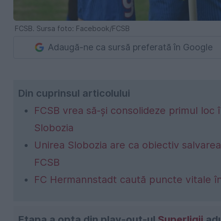
FCSB. Sursa foto: Facebook/FCSB
Adaugă-ne ca sursă preferată în Google
Din cuprinsul articolului
FCSB vrea să-și consolideze primul loc î
Slobozia
Unirea Slobozia are ca obiectiv salvarea
FCSB
FC Hermannstadt caută puncte vitale î
Etapa a opta din play-out-ul
Superligii
adu