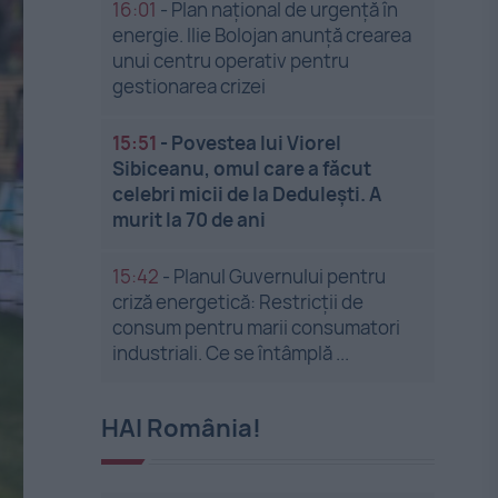
16:01
-
Plan național de urgență în
energie. Ilie Bolojan anunță crearea
unui centru operativ pentru
gestionarea crizei
15:51
-
Povestea lui Viorel
Sibiceanu, omul care a făcut
celebri micii de la Dedulești. A
murit la 70 de ani
15:42
-
Planul Guvernului pentru
criză energetică: Restricții de
consum pentru marii consumatori
industriali. Ce se întâmplă ...
HAI România!