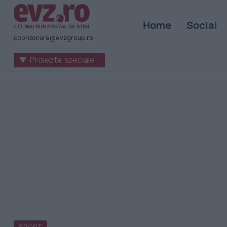
Știri
Home
Social
naționale
coordonare@evzgroup.ro
și
▼ Proiecte speciale
internaționale
|
România
-
Evenimentul
Zilei