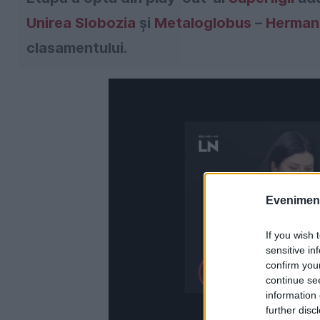
Unirea Slobozia
și
Metaloglobus
–
Herman
clasamentului.
Evenimentu
If you wish 
sensitive in
confirm you
continue se
information 
further disc