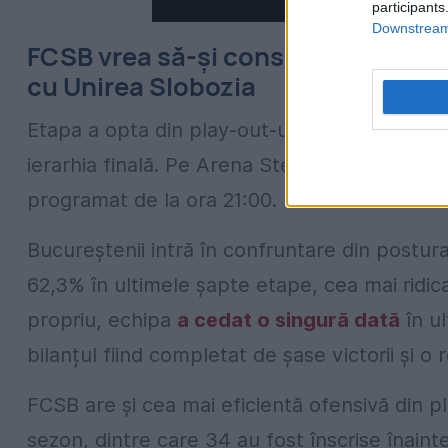
participants
Downstream 
FCSB vrea să-și consolideze primul 
cu Unirea Slobozia
Etapa a opta din play-out-ul Superligii pro
ierarhia finală. Pe Arena Steaua, FCSB primeș
programat de la ora 21:00.
Bucureștenii intră în confruntare din postura
62,3% în ultimele șapte etape, cea mai ridic
propriu, echipa
a cedat o singură dată
în ul
bilanțul fiind completat de șase victorii și o 
FCSB are și cea mai eficientă ofensivă din pl
sezon, dintre care 34 au fost înscrise înaint