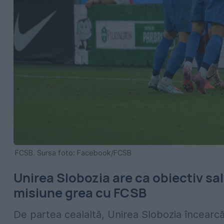
FCSB. Sursa foto: Facebook/FCSB
Unirea Slobozia are ca obiectiv sal
misiune grea cu FCSB
De partea cealaltă, Unirea Slobozia încearc