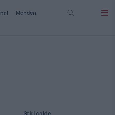
onal
Monden
Stiri calde