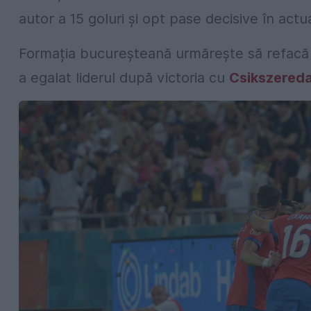
autor a 15 goluri și opt pase decisive în actu
Formația bucureșteană urmărește să refacă 
a egalat liderul după victoria cu
Csikszered