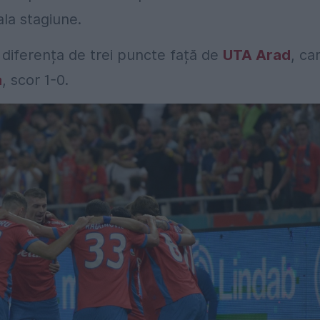
ala stagiune.
diferența de trei puncte față de
UTA Arad
, ca
a
, scor 1-0.