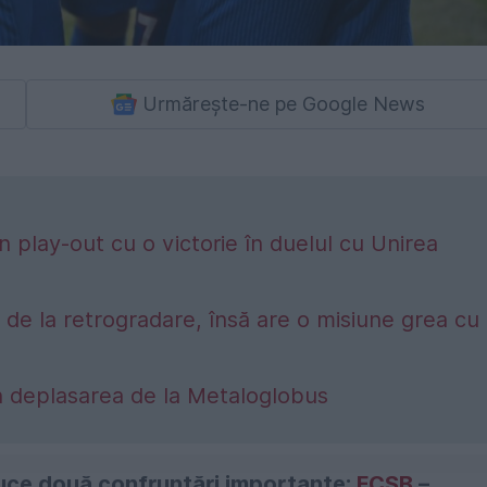
Urmărește-ne pe Google News
n play-out cu o victorie în duelul cu Unirea
 de la retrogradare, însă are o misiune grea cu
n deplasarea de la Metaloglobus
ce două confruntări importante:
FCSB
–