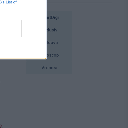
B’s List of
l
SmartDigi
Exclusiv
Moldova
ci
Horoscop
Vremea
n
e
,