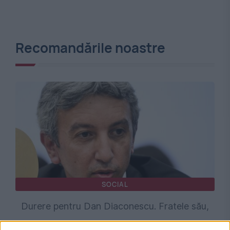
Recomandările noastre
SOCIAL
Durere pentru Dan Diaconescu. Fratele său,
implicat în OTV și DDTV, a murit la 60 de ani