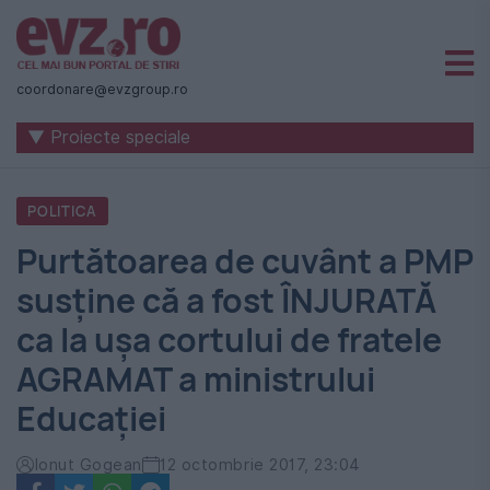
Știri
naționale
coordonare@evzgroup.ro
și
▼ Proiecte speciale
internaționale
|
POLITICA
România
Purtătoarea de cuvânt a PMP
-
susține că a fost ÎNJURATĂ
Evenimentul
ca la ușa cortului de fratele
Zilei
AGRAMAT a ministrului
Educației
Ionut Gogean
12 octombrie 2017, 23:04