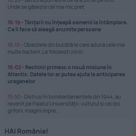
Unde se găsește cel mai mic preț
16:19
-
Țânțarii nu înțeapă oamenii la întâmplare.
Ce îi face să aleagă anumite persoane
16:10
-
Obiectele din bucătărie care adună cele mai
multe bacterii. Le folosești zilnic
16:02
-
Rechinii primesc o nouă misiune în
Atlantic. Datele lor ar putea ajuta la anticiparea
uraganelor
15:50
-
Distruși în bombardamentele din 1944, au
revenit pe Palatul Universității: vulturul și cei doi
grifoni. Imagini impre...
HAI România!