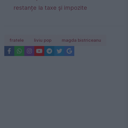
restanțe la taxe și impozite
fratele
liviu pop
magda bistriceanu