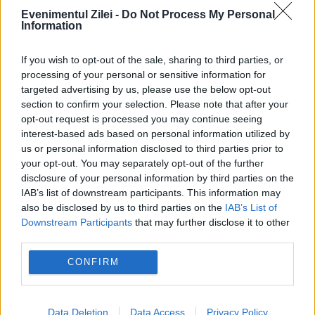
Evenimentul Zilei -
Do Not Process My Personal
Information
If you wish to opt-out of the sale, sharing to third parties, or
processing of your personal or sensitive information for
targeted advertising by us, please use the below opt-out
section to confirm your selection. Please note that after your
opt-out request is processed you may continue seeing
interest-based ads based on personal information utilized by
us or personal information disclosed to third parties prior to
your opt-out. You may separately opt-out of the further
INTERNATIONAL
disclosure of your personal information by third parties on the
IAB’s list of downstream participants. This information may
Fratele lui Jeffrey Epstein lansează o teorie a
also be disclosed by us to third parties on the
IAB’s List of
conspirației despre Trump și moartea
Downstream Participants
that may further disclose it to other
third parties.
pedofilului
CONFIRM
Data Deletion
Data Access
Privacy Policy