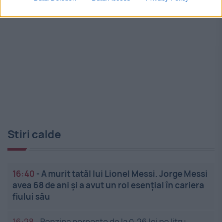
Stiri calde
16:40
-
A murit tatăl lui Lionel Messi. Jorge Messi
avea 68 de ani și a avut un rol esențial în cariera
fiului său
16:28
-
Benzina pornește de la 9,26 lei pe litru.