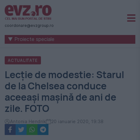
Știri
naționale
coordonare@evzgroup.ro
și
▼ Proiecte speciale
internaționale
|
ACTUALITATE
România
Lecţie de modestie: Starul
-
de la Chelsea conduce
Evenimentul
aceeaşi maşină de ani de
Zilei
zile. FOTO
Antonia Hendrik
20 ianuarie 2020, 19:38