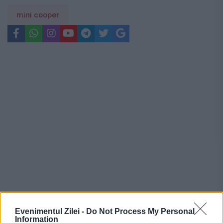
mini cooper
Recomandările noastre
Evenimentul Zilei -
Do Not Process My Personal
Information