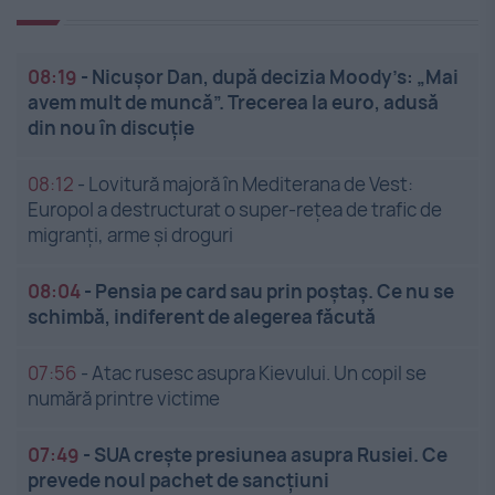
08:19
-
Nicușor Dan, după decizia Moody’s: „Mai
avem mult de muncă”. Trecerea la euro, adusă
din nou în discuție
08:12
-
Lovitură majoră în Mediterana de Vest:
Europol a destructurat o super-rețea de trafic de
migranți, arme și droguri
08:04
-
Pensia pe card sau prin poștaș. Ce nu se
schimbă, indiferent de alegerea făcută
07:56
-
Atac rusesc asupra Kievului. Un copil se
numără printre victime
07:49
-
SUA crește presiunea asupra Rusiei. Ce
prevede noul pachet de sancțiuni