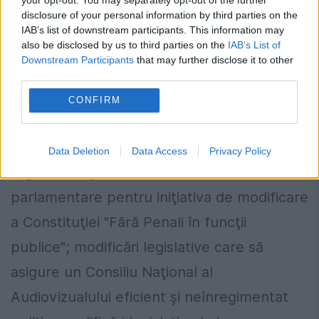
teritoriul României, atât prin suplimentarea
disclosure of your personal information by third parties on the
IAB’s list of downstream participants. This information may
numărului de secţii, cât şi prin extinderea
also be disclosed by us to third parties on the
IAB’s List of
perioadei de votare pentru diaspora pe un
Downstream Participants
that may further disclose it to other
third parties.
termen rezonabil şi prin vot prin
CONFIRM
corespondenţă.
Pe de altă parte, ONG-urile cer partidelor:
Data Deletion
Data Access
Privacy Policy
urgentarea procedurii de dezbateri
parlamentare pentru iniţiativa de modificare
a Constituţiei "Fără Penali în funcţii
publice"; modificări legislative care să
asigure un Consiliu Naţional al
Audiovizualului eficient şi neînregimentat