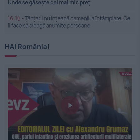
Unde se găsește cel mai mic preț
16:19
-
Țânțarii nu înțeapă oamenii la întâmplare. Ce
îi face să aleagă anumite persoane
HAI România!