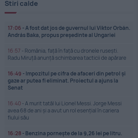
Stiri calde
17:06
-
A fost dat jos de guvernul lui Viktor Orbán.
András Baka, propus președinte al Ungariei
16:57
-
România, față în față cu dronele rusești.
Radu Miruță anunță schimbarea tacticii de apărare
16:49
-
Impozitul pe cifra de afaceri din petrol și
gaze ar putea fi eliminat. Proiectul a ajuns la
Senat
16:40
-
A murit tatăl lui Lionel Messi. Jorge Messi
avea 68 de ani și a avut un rol esențial în cariera
fiului său
16:28
-
Benzina pornește de la 9,26 lei pe litru.