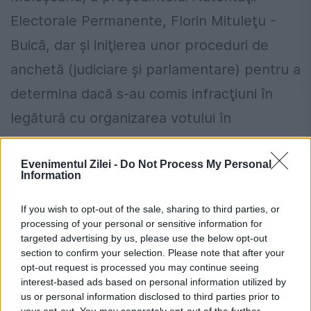
Electorale Permanente, Florin Mituleţu -
Buică, dar şi iniţierea unor proceduri de
anchetă (judiciare şi parlamentare) pentru a
determina dacă s-au comis infracţiuni în
legătură cu organizarea votului în
străinătate.
Evenimentul Zilei -
Do Not Process My Personal
De asemenea, se cere modificarea
Information
legislaţiei astfel încât la alegerile
If you wish to opt-out of the sale, sharing to third parties, or
prezidenţiale din 2019 toţi cetăţenii români
processing of your personal or sensitive information for
targeted advertising by us, please use the below opt-out
cu drept de vot să aibă posibilitatea să îşi
section to confirm your selection. Please note that after your
opt-out request is processed you may continue seeing
exercite în mod demn dreptul la vot,
interest-based ads based on personal information utilized by
indiferent dacă se află în diaspora sau pe
us or personal information disclosed to third parties prior to
your opt-out. You may separately opt-out of the further