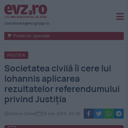
Știri
naționale
coordonare@evzgroup.ro
și
▼ Proiecte speciale
internaționale
|
POLITICA
România
Societatea civilă îi cere lui
-
Iohannis aplicarea
Evenimentul
rezultatelor referendumului
Zilei
privind Justiția
Valeriu Daniel
29 mai 2019, 20:20