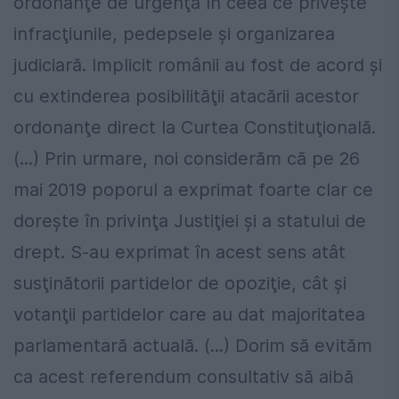
ordonanţe de urgenţă în ceea ce priveşte
infracţiunile, pedepsele şi organizarea
judiciară. Implicit românii au fost de acord şi
cu extinderea posibilităţii atacării acestor
ordonanţe direct la Curtea Constituţională.
(...) Prin urmare, noi considerăm că pe 26
mai 2019 poporul a exprimat foarte clar ce
doreşte în privinţa Justiţiei şi a statului de
drept. S-au exprimat în acest sens atât
susţinătorii partidelor de opoziţie, cât şi
votanţii partidelor care au dat majoritatea
parlamentară actuală. (...) Dorim să evităm
ca acest referendum consultativ să aibă