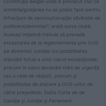
Constituţia Belgiei unde e prevăzut clar că
amnistia/graţierea nu se poate face pentru
infracţiuni de serviciu/corupţie săvârşite de
politicieni/demnitari'', arată sursa citată.
Aceeaşi iniţiativă trebuie să prevadă
exceptarea de la reglementarea prin OUG
pe domeniul Justiţiei (cu posibilitatea
stipulării totuşi a unor cazuri excepţionale,
precum în cazul declarării stării de urgenţă
sau a celei de război), precum şi
posibilitatea de atacare a OUG-urilor de
către preşedinte, Înalta Curte de de
Casaţie şi Justiţie şi Parlament.