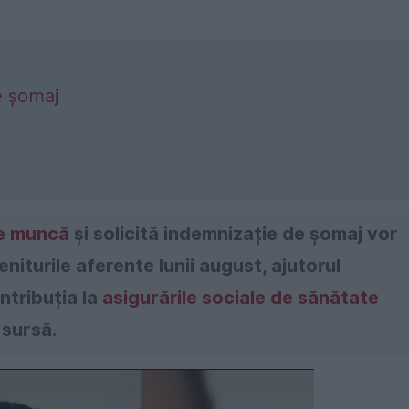
e șomaj
de muncă
și solicită indemnizație de șomaj vor
iturile aferente lunii august, ajutorul
ntribuția la
asigurările sociale de sănătate
 sursă.