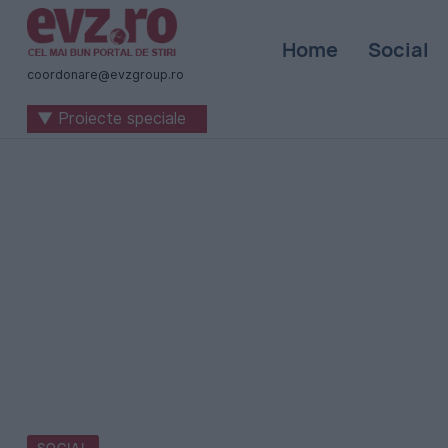
Știri
Home
Social
naționale
coordonare@evzgroup.ro
și
▼ Proiecte speciale
internaționale
|
România
-
Evenimentul
Zilei