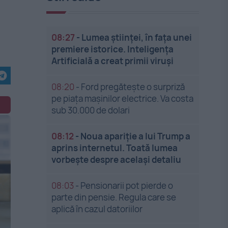
08:27
-
Lumea științei, în fața unei
premiere istorice. Inteligența
Artificială a creat primii viruși
08:20
-
Ford pregătește o surpriză
pe piața mașinilor electrice. Va costa
sub 30.000 de dolari
08:12
-
Noua apariție a lui Trump a
aprins internetul. Toată lumea
vorbește despre același detaliu
08:03
-
Pensionarii pot pierde o
parte din pensie. Regula care se
aplică în cazul datoriilor