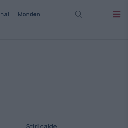
onal
Monden
Stiri calde