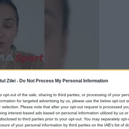
l Zilei -
Do Not Process My Personal Information
to opt-out of the sale, sharing to third parties, or processing of your per
zația de șomaj
formation for targeted advertising by us, please use the below opt-out s
r selection. Please note that after your opt-out request is processed y
ări fiscale care vizează mai multe tipuri de
eing interest-based ads based on personal information utilized by us or
disclosed to third parties prior to your opt-out. You may separately opt-
i. Pe lângă indemnizația de șomaj, vor fi afecta
losure of your personal information by third parties on the IAB’s list of