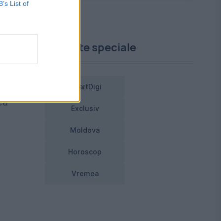
B’s List of
Proiecte speciale
iu
SmartDigi
ea
Exclusiv
Moldova
e
Horoscop
Vremea