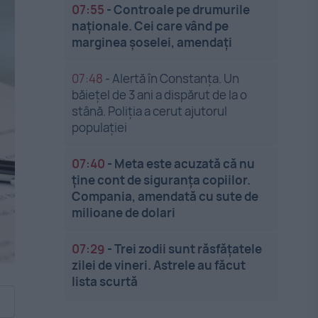
07:55
-
Controale pe drumurile
naționale. Cei care vând pe
marginea șoselei, amendați
07:48
-
Alertă în Constanța. Un
băiețel de 3 ani a dispărut de la o
stână. Poliția a cerut ajutorul
populației
07:40
-
Meta este acuzată că nu
ține cont de siguranța copiilor.
Compania, amendată cu sute de
milioane de dolari
07:29
-
Trei zodii sunt răsfățatele
zilei de vineri. Astrele au făcut
lista scurtă