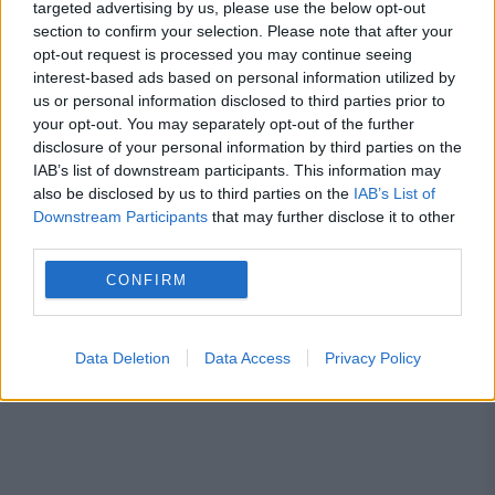
targeted advertising by us, please use the below opt-out
MONDEN
section to confirm your selection. Please note that after your
opt-out request is processed you may continue seeing
Laura Andreșan, la un pas de sinucidere. De ce
interest-based ads based on personal information utilized by
us or personal information disclosed to third parties prior to
s-a gândit să-și ia viața fosta soție a lui Grasu
your opt-out. You may separately opt-out of the further
XXL
disclosure of your personal information by third parties on the
IAB’s list of downstream participants. This information may
also be disclosed by us to third parties on the
IAB’s List of
Downstream Participants
that may further disclose it to other
third parties.
CONFIRM
Data Deletion
Data Access
Privacy Policy