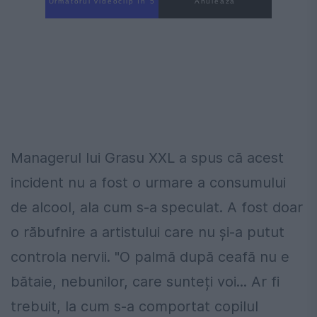
Următorul videoclip în 4
Anulează
Managerul lui Grasu XXL a spus că acest
incident nu a fost o urmare a consumului
de alcool, ala cum s-a speculat. A fost doar
o răbufnire a artistului care nu şi-a putut
controla nervii. "O palmă după ceafă nu e
bătaie, nebunilor, care sunteți voi... Ar fi
trebuit, la cum s-a comportat copilul