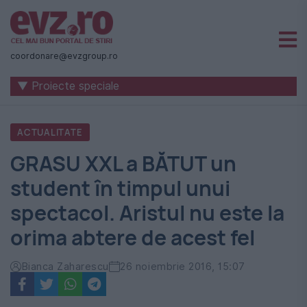
Știri
naționale
coordonare@evzgroup.ro
și
▼ Proiecte speciale
internaționale
|
ACTUALITATE
România
GRASU XXL a BĂTUT un
-
student în timpul unui
Evenimentul
spectacol. Aristul nu este la
Zilei
orima abtere de acest fel
Bianca Zaharescu
26 noiembrie 2016, 15:07