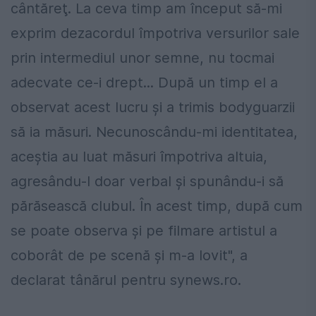
cântăreţ. La ceva timp am început să-mi
exprim dezacordul împotriva versurilor sale
prin intermediul unor semne, nu tocmai
adecvate ce-i drept... După un timp el a
observat acest lucru şi a trimis bodyguarzii
să ia măsuri. Necunoscându-mi identitatea,
aceştia au luat măsuri împotriva altuia,
agresându-l doar verbal şi spunându-i să
părăsească clubul. În acest timp, după cum
se poate observa şi pe filmare artistul a
coborât de pe scenă şi m-a lovit", a
declarat tânărul pentru synews.ro.