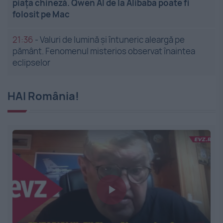
piața chineză. Qwen AI de la Alibaba poate fi
folosit pe Mac
21:36
-
Valuri de lumină și întuneric aleargă pe
pământ. Fenomenul misterios observat înaintea
eclipselor
HAI România!