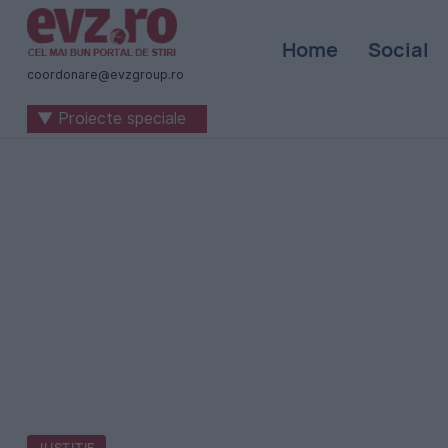
Știri
Home
Social
naționale
coordonare@evzgroup.ro
și
▼ Proiecte speciale
internaționale
|
România
-
Evenimentul
Zilei