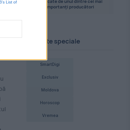
explicate de unul dintre cei mai
B’s List of
importanți producători
Proiecte speciale
ă
SmartDigi
Exclusiv
cu
upă
Moldova
i
Horoscop
tul
Vremea
e