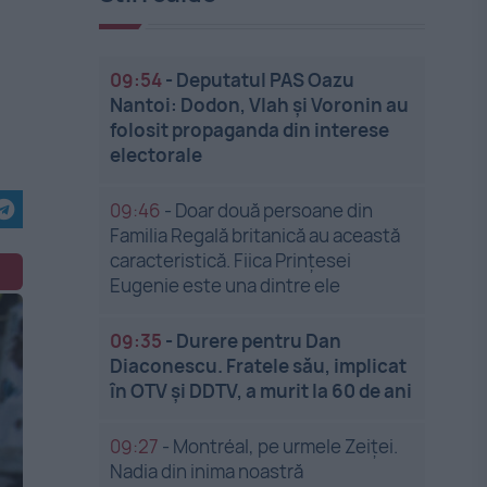
09:54
-
Deputatul PAS Oazu
Nantoi: Dodon, Vlah și Voronin au
folosit propaganda din interese
electorale
09:46
-
Doar două persoane din
Familia Regală britanică au această
caracteristică. Fiica Prințesei
Eugenie este una dintre ele
09:35
-
Durere pentru Dan
Diaconescu. Fratele său, implicat
în OTV și DDTV, a murit la 60 de ani
09:27
-
Montréal, pe urmele Zeiței.
Nadia din inima noastră