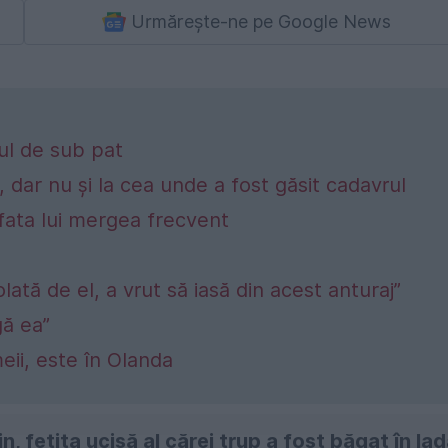
Urmărește-ne pe Google News
rul de sub pat
, dar nu și la cea unde a fost găsit cadavrul
 fata lui mergea frecvent
ată de el, a vrut să iasă din acest anturaj”
gă ea”
eii, este în Olanda
 fetița ucisă al cărei trup a fost băgat în la