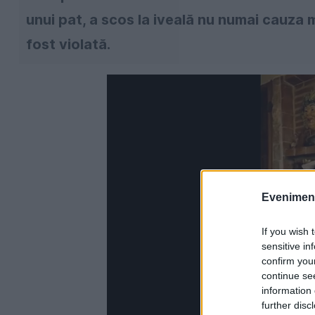
unui pat, a scos la iveală nu numai cauza mo
fost violată.
Evenimentu
If you wish 
sensitive in
confirm you
continue se
information 
further disc