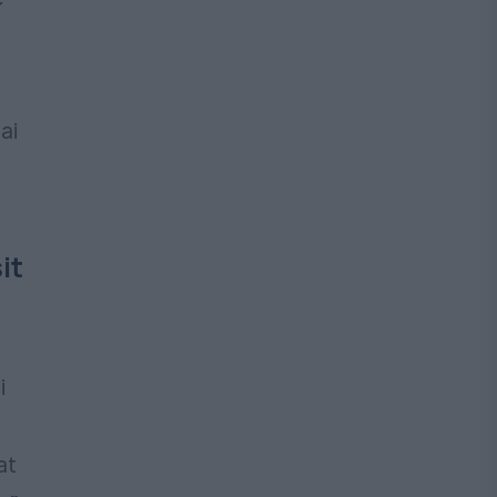
ai
it
i
at