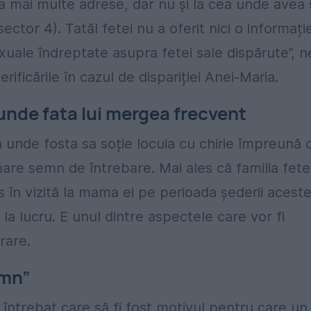
t la mai multe adrese, dar nu și la cea unde avea 
ector 4). Tatăl fetei nu a oferit nici o informați
xuale îndreptate asupra fetei sale dispărute”, n
rificările în cazul de dispariției Anei-Maria.
i unde fata lui mergea frecvent
a unde fosta sa soție locuia cu chirie împreună 
mare semn de întrebare. Mai ales că familia fete
în vizită la mama ei pe perioada șederii aceste
 la lucru. E unul dintre aspectele care vor fi
rare.
omn”
ntrebat care să fi fost motivul pentru care un