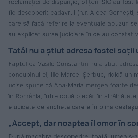
reclamației de dispariție, ofițerii SIC au fos
fie descoperit cadavrul (n.r. Aleea Gornești, s
care să facă referire la eventuale abuzuri se
au explicat surse judiciare în ce au constat ve
Tatăl nu a știut adresa fostei soți
Faptul că Vasile Constantin nu a știut adres
concubinul ei, Ilie Marcel Șerbuc, ridică un 
ucise spune că Ana-Maria mergea foarte des 
în România, între două plecări în străinătate,
elucidate de ancheta care e în plină desfășu
„Accept, dar noaptea îl omor în s
După macabra descoperire, toată lumea s-a î