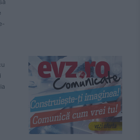
să
e
e-
cu
i
ia