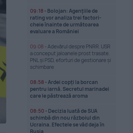
09:18
-
Bolojan: Agențiile de
rating vor analiza trei factori-
cheie înainte de următoarea
evaluare a României
09:08
-
Adevărul despre PNRR. USR
a conceput jaloanele prost trasate.
PNL și PSD, eforturi de gestionare și
schimbare
08:58
-
Ardei copți la borcan
pentru iarnă. Secretul marinadei
care le păstrează aroma
08:50
-
Decizia luată de SUA
schimbă din nou războiul din
Ucraina. Efectele se văd deja în
Rusia