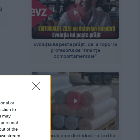
a
Evoluția lui pește prăjit: de la Topor la
profesorul de ”finanțe
comportamentale”
sonal or
ection to
ou may
 personal
out of the
Marile probleme din industria textilă,
 downstream