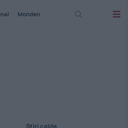
onal
Monden
Stiri calde